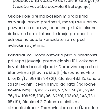
posjedovanju vozačke dozvole B kategorije
(važeća vozačka dozvola B kategorije)
Osobe koje prema posebnim propisima
ostvaruju pravo prednosti, moraju se u prijavi
pozvati na to pravo, odnosno priložiti pisane
dokaze o tom statusu te imaju prednost u
odnosu na ostale kandidate samo pod
jednakim uvjetima.
Kandidat koji može ostvariti pravo prednosti
pri zapošljavanju prema članku 101. Zakona o
hrvatskim braniteljima iz Domovinskog rata i
članovima njihovih obitelji (Narodne novine
broj 121/17, 98/19 i 84/21), članku 48.f Zakona o
zaštiti vojnih i civilnih invalida rata (Narodne
novine broj 33/92, 77/92, 27/93, 58/93, 2/94,
76/94, 108/95, 108/96, 82/01, 103/03, 148/13 i
98/19), članku 47. Zakona o civilnim
stradalnicima iz Domovinskog rata (Narodne