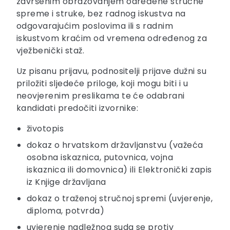
završenim obrazovanjem određene stručne
spreme i struke, bez radnog iskustva na
odgovarajućim poslovima ili s radnim
iskustvom kraćim od vremena određenog za
vježbenički staž.
Uz pisanu prijavu, podnositelji prijave dužni su
priložiti sljedeće priloge, koji mogu biti i u
neovjerenim preslikama te će odabrani
kandidati predočiti izvornike:
životopis
dokaz o hrvatskom državljanstvu (važeća
osobna iskaznica, putovnica, vojna
iskaznica ili domovnica) ili Elektronički zapis
iz Knjige državljana
dokaz o traženoj stručnoj spremi (uvjerenje,
diploma, potvrda)
uvjerenje nadležnog suda se protiv