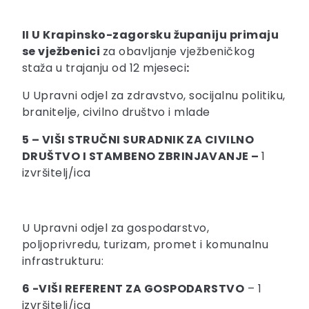
II U Krapinsko-zagorsku županiju primaju
se vježbenici
za obavljanje vježbeničkog
staža u trajanju od 12 mjeseci
:
U Upravni odjel za zdravstvo, socijalnu politiku,
branitelje, civilno društvo i mlade
5 – VIŠI STRUČNI SURADNIK ZA CIVILNO
DRUŠTVO I STAMBENO ZBRINJAVANJE –
1
izvršitelj/ica
U Upravni odjel za gospodarstvo,
poljoprivredu, turizam, promet i komunalnu
infrastrukturu:
6 -VIŠI REFERENT ZA GOSPODARSTVO
– 1
izvršitelj/ica