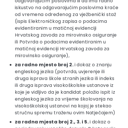
odgovarajućim poslovima ili da ima radno
iskustvo na odgovarajućim poslovima kraće
od vremena određenog za vježbenički staž
(ispis Elektroničkog zapisa o podacima
evidentiranim u matičnoj evidenciji
Hrvatskog zavoda za mirovinsko osiguranje
ili Potvrda o podacima evidentiranim u
matičnoj evidenciji Hrvatskog zavoda za
mirovinsko osiguranje),
za radno mjesto broj 2.
i dokaz o znanju
engleskog jezika (potvrda, uvjerenje ili
druga isprava škole stranih jezika ili indeks
ili druga isprava visokoškolske ustanove iz
koje je vidljivo da je kandidat položio ispit iz
engleskog jezika za vrijeme školovanja na
visokoškolskoj ustanovi na kojoj je stekao
stručnu spremu traženu ovim Natječajem)
za radna mjesta broj 2., 3. i 5.
i dokaz o