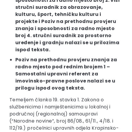
sposobnosti za radno mjesto broj 2. viši
stručni suradnik za obrazovanje,
kulturu, šport, tehničku kulturu i
projekte i
Poziv na prethodnu provjeru
znanja i sposobnosti za radno mjesto
broj 4. stručni suradnik za prostorno
uređenje i gradnju nalazi se u prilozima
ispod teksta.
Poziv na prethodnu provjeru znanja za
radno mjesto pod rednim brojem 1 –
Samostalni upravni referent za
imovinsko-pravne poslove nalazi se u
prilogu ispod ovog teksta.
Temeljem članka 19. stavka 1. Zakona o
službenicima i namještenicima u lokalnoj i
područnoj (regionalnoj) samoupravi
(“Narodne novine”, broj 86/08., 61/11., 4/18. i
112/19.) pročelnici upravnih odjela Krapinsko-