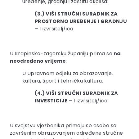
uređenje, gradnju i zaštitu okoliša:
(3.) VIŠI STRUČNI SURADNIK ZA
PROSTORNO UREĐENJE I GRADNJU
–
1 izvršitelj/ica
U Krapinsko-zagorsku županiju prima se
na
neodređeno vrijeme
:
U Upravnom odjelu za obrazovanje,
kulturu, šport i tehničku kulturu:
(4.) VIŠI STRUČNI SURADNIK ZA
INVESTICIJE –
1 izvršitelj/ica
U svojstvu vježbenika primaju se osobe sa
završenim obrazovanjem određene stručne