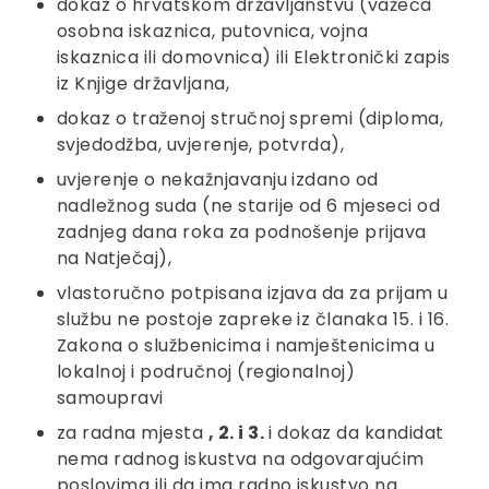
dokaz o hrvatskom državljanstvu (važeća
osobna iskaznica, putovnica, vojna
iskaznica ili domovnica) ili Elektronički zapis
iz Knjige državljana,
dokaz o traženoj stručnoj spremi (diploma,
svjedodžba, uvjerenje, potvrda),
uvjerenje o nekažnjavanju izdano od
nadležnog suda (ne starije od 6 mjeseci od
zadnjeg dana roka za podnošenje prijava
na Natječaj),
vlastoručno potpisana izjava da za prijam u
službu ne postoje zapreke iz članaka 15. i 16.
Zakona o službenicima i namještenicima u
lokalnoj i područnoj (regionalnoj)
samoupravi
za radna mjesta
, 2. i 3.
i dokaz da kandidat
nema radnog iskustva na odgovarajućim
poslovima ili da ima radno iskustvo na