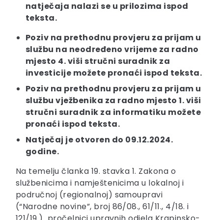
natječaja nalazi se u prilozima ispod
teksta.
Poziv na prethodnu provjeru za prijam u
službu na neodređeno vrijeme za radno
mjesto 4. viši stručni suradnik za
investicije možete pronaći ispod teksta.
Poziv na prethodnu provjeru za prijam u
službu vježbenika za radno mjesto 1. viši
stručni suradnik za informatiku možete
pronaći ispod teksta.
Natječaj je otvoren do 09.12.2024.
godine.
Na temelju članka 19. stavka 1. Zakona o
službenicima i namještenicima u lokalnoj i
područnoj (regionalnoj) samoupravi
(“Narodne novine”, broj 86/08., 61/11., 4/18. i
121/19.) pročelnici upravnih odjela Krapinsko-