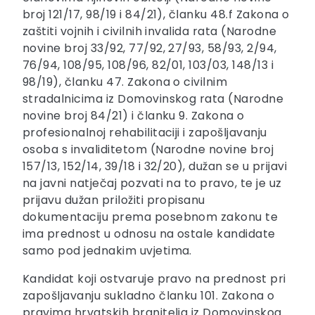
broj 121/17, 98/19 i 84/21), članku 48.f Zakona o
zaštiti vojnih i civilnih invalida rata (Narodne
novine broj 33/92, 77/92, 27/93, 58/93, 2/94,
76/94, 108/95, 108/96, 82/01, 103/03, 148/13 i
98/19), članku 47. Zakona o civilnim
stradalnicima iz Domovinskog rata (Narodne
novine broj 84/21) i članku 9. Zakona o
profesionalnoj rehabilitaciji i zapošljavanju
osoba s invaliditetom (Narodne novine broj
157/13, 152/14, 39/18 i 32/20), dužan se u prijavi
na javni natječaj pozvati na to pravo, te je uz
prijavu dužan priložiti propisanu
dokumentaciju prema posebnom zakonu te
ima prednost u odnosu na ostale kandidate
samo pod jednakim uvjetima.
Kandidat koji ostvaruje pravo na prednost pri
zapošljavanju sukladno članku 101. Zakona o
pravima hrvatskih branitelja iz Domovinskog