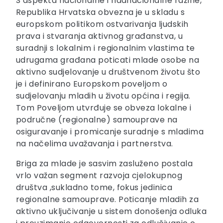
S aspekta nacionalne i nadnacionalne razine,
Republika Hrvatska obvezna je u skladu s
europskom politikom ostvarivanja ljudskih
prava i stvaranja aktivnog građanstva, u
suradnji s lokalnim i regionalnim vlastima te
udrugama građana poticati mlade osobe na
aktivno sudjelovanje u društvenom životu što
je i definirano Europskom poveljom o
sudjelovanju mladih u životu općina i regija.
Tom Poveljom utvrđuje se obveza lokalne i
područne (regionalne) samouprave na
osiguravanje i promicanje suradnje s mladima
na načelima uvažavanja i partnerstva.
Briga za mlade je sasvim zasluženo postala
vrlo važan segment razvoja cjelokupnog
društva ,sukladno tome, fokus jedinica
regionalne samouprave. Poticanje mladih za
aktivno uključivanje u sistem donošenja odluka