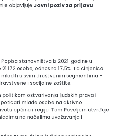
ije objavljuje
Javni poziv za prijavu
Popisa stanovništva iz 2021. godine u
 21.172 osobe, odnosno 17,5%. Ta činjenica
ja mladih u svim društvenim segmentima –
ravstvene i socijalne zaštite.
olitikom ostvarivanja ljudskih prava i
, poticati mlade osobe na aktivno
ivotu općina i regija. Tom Poveljom utvrđuje
mladima na načelima uvažavanja i