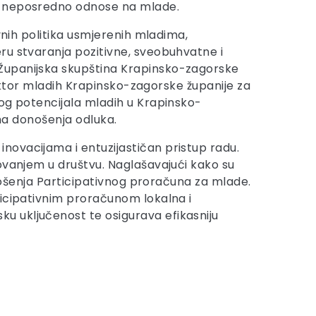
se neposredno odnose na mlade.
vnih politika usmjerenih mladima,
ru stvaranja pozitivne, sveobuhvatne i
 Županijska skupština Krapinsko-zagorske
sektor mladih Krapinsko-zagorske županije za
nog potencijala mladih u Krapinsko-
ima donošenja odluka.
novacijama i entuzijastičan pristup radu.
ovanjem u društvu. Naglašavajući kako su
onošenja Participativnog proračuna za mlade.
ticipativnim proračunom lokalna i
u uključenost te osigurava efikasniju