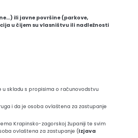
ane…) ili javne površine (parkove,
ja u čijem su vlasništvu ili nadležnosti
je u skladu s propisima o računovodstvu
ruga i da je osoba ovlaštena za zastupanje
rema Krapinsko-zagorskoj županiji te svim
 osoba ovlaštena za zastupanje (
Izjava