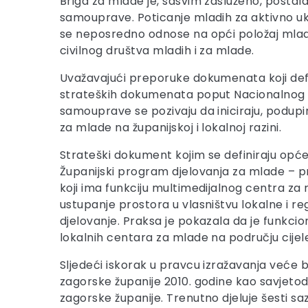
Briga za mlade je, sasvim zasluženo, postal
samouprave. Poticanje mladih za aktivno uk
se neposredno odnose na opći položaj mladih 
civilnog društva mladih i za mlade.
Uvažavajući preporuke dokumenata koji defin
strateških dokumenata poput Nacionalnog pr
samouprave se pozivaju da iniciraju, podupir
za mlade na županijskoj i lokalnoj razini.
Strateški dokument kojim se definiraju opć
Županijski program djelovanja za mlade – pr
koji ima funkciju multimedijalnog centra z
ustupanje prostora u vlasništvu lokalne i 
djelovanje. Praksa je pokazala da je funkci
lokalnih centara za mlade na području cijele
Sljedeći iskorak u pravcu izražavanja veće 
zagorske županije 2010. godine kao savjetoda
zagorske županije. Trenutno djeluje šesti sa