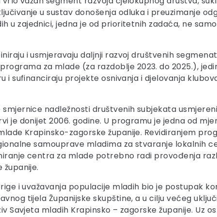
a vrlo važan segment razvoja cjelokupnog društva, suk
ljučivanje u sustav donošenja odluka i preuzimanje od
u zajednici, jedna je od prioritetnih zadaća, ne samo j
iraju i usmjeravaju daljnji razvoj društvenih segmenat
ograma za mlade (za razdoblje 2023. do 2025.), jedin
u i sufinanciraju projekte osnivanja i djelovanja klubo
e smjernice nadležnosti društvenih subjekata usmjere
vi je donijet 2006. godine. U programu je jedna od mje
a mlade Krapinsko-zagorske županije. Revidiranjem pro
regionalne samouprave mladima za stvaranje lokalnih c
oniranje centra za mlade potrebno radi provođenja razli
 županije.
brige i uvažavanja populacije mladih bio je postupak ko
vnog tijela Županijske skupštine, a u cilju većeg uključ
ziv Savjeta mladih Krapinsko – zagorske županije. Uz os