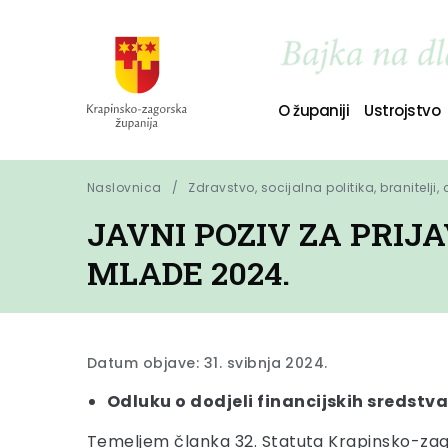
O županiji
Ustrojstvo
Naslovnica
Zdravstvo, socijalna politika, branitelji,
JAVNI POZIV ZA PRIJ
MLADE 2024.
Datum objave: 31. svibnja 2024.
Odluku o dodjeli financijskih sredstv
Temeljem članka 32. Statuta Krapinsko-zagors