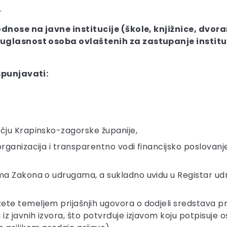
.
 odnose na javne institucije (škole, knjižnice, dvor
suglasnost osoba ovlaštenih za zastupanje instituci
ispunjavati:
učju Krapinsko-zagorske županije,
organizacija i transparentno vodi financijsko poslovan
ama Zakona o udrugama, a sukladno uvidu u Registar ud
ete temeljem prijašnjih ugovora o dodjeli sredstava p
 iz javnih izvora, što potvrđuje izjavom koju potpisuje