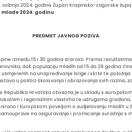
29. svibnja 2024. godine Župan Krapinsko-zagorske župan
a mlade 2024. godinu
PREDMET JAVNOG POZIVA
ne između 15 i 30 godina starosti. Prema rezultatima 
anovnika, dok populaciju mladih od 15 do 29 godina čine
i usmjerenih na unapređivanje brige i skrbi te položa
tava u politici školovanja i obrazovanja svih razina, zd
e Republika Hrvatska obvezna je u skladu s europskom p
s lokalnim i regionalnim vlastima te udrugama građana
inirano i Europskom poveljom o sudjelovanju mladih u ž
 samouprave na osiguravanje i promicanje suradnje s 