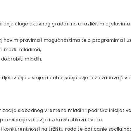
.
iranje uloge aktivnog građanina u različitim dijelovima 
 njihovim pravima i mogućnostima te o programima i usl
d i među mladima,
 dobrobiti mladih,
a djelovanje u smjeru poboljšanja uvjeta za zadovoljav
nizacija slobodnog vremena mladih i podrška inicijativ
 promicanje zdravlja i zdravih stilova života
i i konkurentnosti na tržištu rada te poticanje socijalno