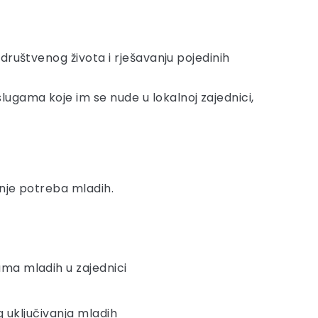
društvenog života i rješavanju pojedinih
ugama koje im se nude u lokalnoj zajednici,
anje potreba mladih.
ama mladih u zajednici
g uključivanja mladih