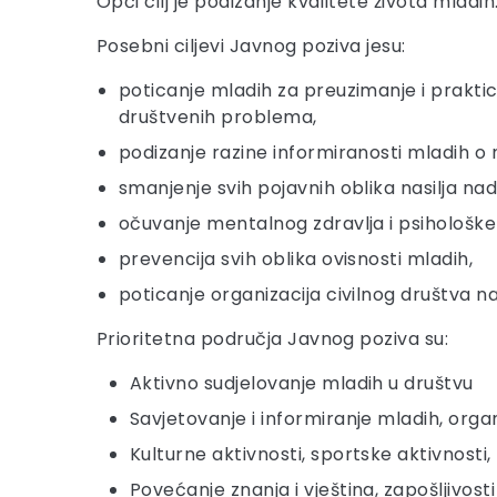
Opći cilj je podizanje kvalitete života mladih
Posebni ciljevi Javnog poziva jesu:
poticanje mladih za preuzimanje i praktic
društvenih problema,
podizanje razine informiranosti mladih o
smanjenje svih pojavnih oblika nasilja na
očuvanje mentalnog zdravlja i psihološke
prevencija svih oblika ovisnosti mladih,
poticanje organizacija civilnog društva n
Prioritetna područja Javnog poziva su:
Aktivno sudjelovanje mladih u društvu
Savjetovanje i informiranje mladih, orga
Kulturne aktivnosti, sportske aktivnosti,
Povećanje znanja i vještina, zapošljivost