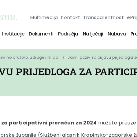
Multimedija
Kontakt
Transparentnost
ePri
Institucije
Dokumenti
Područja
Natječaji
Nabava
Pro
 civilno društvo, udruge i mladi
Javni poziv za prijavu prijedloga 
AVU PRIJEDLOGA ZA PARTIC
a za participativni proračun za 2024
možete preuzeti
ke županije (Službeni glasnik Krapinsko-zagorske župani