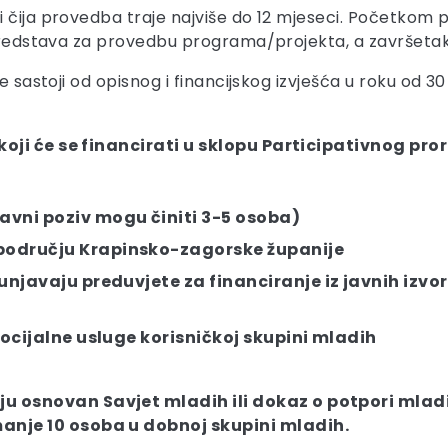
i čija provedba traje najviše do 12 mjeseci. Početkom
 sredstava za provedbu programa/projekta, a završetak 
se sastoji od opisnog i financijskog izvješća u roku od
koji će se financirati u sklopu Participativnog p
avni poziv mogu činiti 3-5 osoba)
području Krapinsko-zagorske županije
punjavaju preduvjete za financiranje iz javnih izv
socijalne usluge korisničkoj skupini mladih
u osnovan Savjet mladih ili dokaz o potpori mladi
anje 10 osoba u dobnoj skupini mladih.