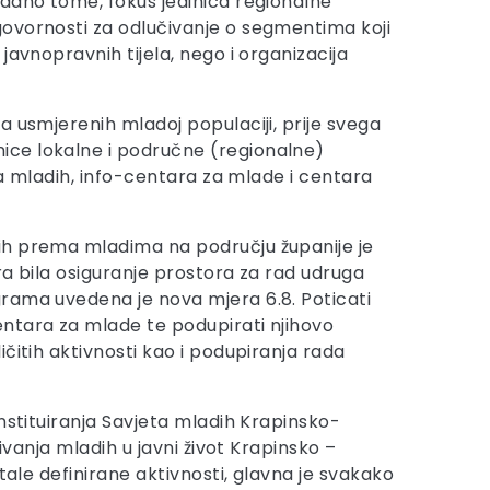
ladno tome, fokus jedinica regionalne
govornosti za odlučivanje o segmentima koji
avnopravnih tijela, nego i organizacija
a usmjerenih mladoj populaciji, prije svega
ice lokalne i područne (regionalne)
va mladih, info-centara za mlade i centara
nih prema mladima na području županije je
ra bila osiguranje prostora za rad udruga
grama uvedena je nova mjera 6.8. Poticati
entara za mlade te podupirati njihovo
čitih aktivnosti kao i podupiranja rada
nstituiranja Savjeta mladih Krapinsko-
ivanja mladih u javni život Krapinsko –
tale definirane aktivnosti, glavna je svakako