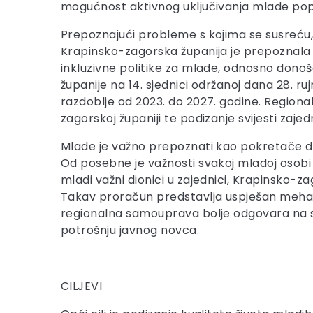
mogućnost aktivnog uključivanja mlade pop
Prepoznajući probleme s kojima se susreću, a
Krapinsko-zagorska županija je prepoznala 
inkluzivne politike za mlade, odnosno don
županije na 14. sjednici održanoj dana 28. r
razdoblje od 2023. do 2027. godine. Regiona
zagorskoj županiji te podizanje svijesti zaj
Mlade je važno prepoznati kao pokretače dr
Od posebne je važnosti svakoj mladoj osobi 
mladi važni dionici u zajednici, Krapinsko-z
Takav proračun predstavlja uspješan mehaniz
regionalna samouprava bolje odgovara na st
potrošnju javnog novca.
CILJEVI