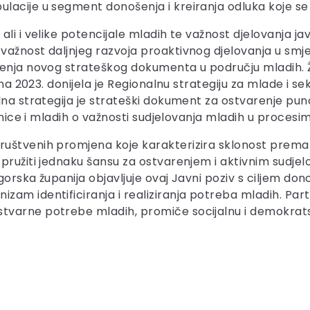
ulacije u segment donošenja i kreiranja odluka koje 
li i velike potencijale mladih te važnost djelovanja ja
važnost daljnjeg razvoja proaktivnog djelovanja u smje
ošenja novog strateškog dokumenta u području mladih.
ujna 2023. donijela je Regionalnu strategiju za mlade i 
lna strategija je strateški dokument za ostvarenje pu
ednice i mladih o važnosti sudjelovanja mladih u proces
uštvenih promjena koje karakterizira sklonost prema i
pružiti jednaku šansu za ostvarenjem i aktivnim sudjel
agorska županija objavljuje ovaj Javni poziv s ciljem d
am identificiranja i realiziranja potreba mladih. Par
varne potrebe mladih, promiče socijalnu i demokratsk