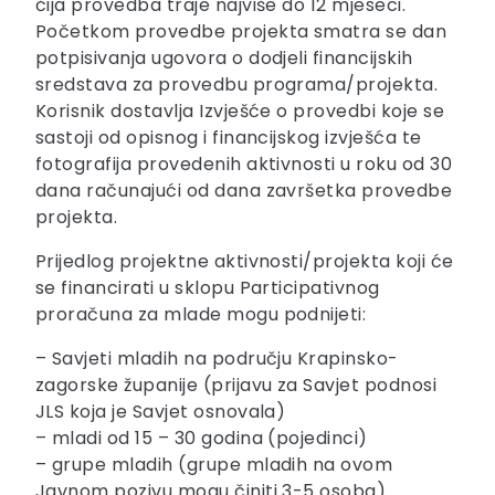
čija provedba traje najviše do 12 mjeseci.
Početkom provedbe projekta smatra se dan
potpisivanja ugovora o dodjeli financijskih
sredstava za provedbu programa/projekta.
Korisnik dostavlja Izvješće o provedbi koje se
sastoji od opisnog i financijskog izvješća te
fotografija provedenih aktivnosti u roku od 30
dana računajući od dana završetka provedbe
projekta.
Prijedlog projektne aktivnosti/projekta koji će
se financirati u sklopu Participativnog
proračuna za mlade mogu podnijeti:
– Savjeti mladih na području Krapinsko-
zagorske županije (prijavu za Savjet podnosi
JLS koja je Savjet osnovala)
– mladi od 15 – 30 godina (pojedinci)
– grupe mladih (grupe mladih na ovom
Javnom pozivu mogu činiti 3-5 osoba)