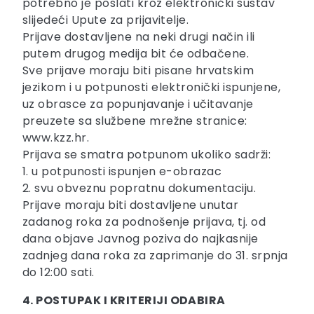
potrebno je poslati kroz elektronički sustav
slijedeći Upute za prijavitelje.
Prijave dostavljene na neki drugi način ili
putem drugog medija bit će odbačene.
Sve prijave moraju biti pisane hrvatskim
jezikom i u potpunosti elektronički ispunjene,
uz obrasce za popunjavanje i učitavanje
preuzete sa službene mrežne stranice:
www.kzz.hr.
Prijava se smatra potpunom ukoliko sadrži:
1. u potpunosti ispunjen e-obrazac
2. svu obveznu popratnu dokumentaciju.
Prijave moraju biti dostavljene unutar
zadanog roka za podnošenje prijava, tj. od
dana objave Javnog poziva do najkasnije
zadnjeg dana roka za zaprimanje do 31. srpnja
do 12:00 sati.
4. POSTUPAK I KRITERIJI ODABIRA