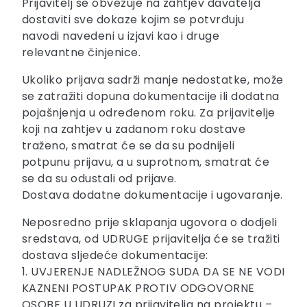
Prijavitelj se obvezuje na zahtjev davatelja
dostaviti sve dokaze kojim se potvrđuju
navodi navedeni u izjavi kao i druge
relevantne činjenice.
Ukoliko prijava sadrži manje nedostatke, može
se zatražiti dopuna dokumentacije ili dodatna
pojašnjenja u određenom roku. Za prijavitelje
koji na zahtjev u zadanom roku dostave
traženo, smatrat će se da su podnijeli
potpunu prijavu, a u suprotnom, smatrat će
se da su odustali od prijave.
Dostava dodatne dokumentacije i ugovaranje.
Neposredno prije sklapanja ugovora o dodjeli
sredstava, od UDRUGE prijavitelja će se tražiti
dostava sljedeće dokumentacije:
1. UVJERENJE NADLEŽNOG SUDA DA SE NE VODI
KAZNENI POSTUPAK PROTIV ODGOVORNE
OSOBE U UDRUZI za prijavitelja na projektu –