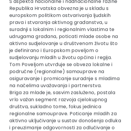
S aspekta nacionalne i nadnacionalne razine
Republika Hrvatska obvezna je u skladu s
europskom politikom ostvarivanja ljudskih
prava i stvaranja aktivnog građanstva, u
suradnji s lokalnim i regionalnim vlastima te
udrugama građana, poticati mlade osobe na
aktivno sudjelovanje u društvenom životu što
je definirano i Europskom poveljom o
sudjelovanju mladih u životu općina i regija.
Tom Poveljom utvrđuje se obveza lokalne i
područne (regionalne) samouprave na
osiguravanje i promicanje suradnje s mladima
na načelima uvažavanja i partnerstva.
Briga za mlade je, sasvim zasluženo, postala
vrlo važan segment razvoja cjelokupnog
društva, sukladno tome, fokus jedinica
regionalne samouprave. Poticanje mladih za
aktivno uključivanje u sustav donošenja odluka
i preuzimanje odgovornosti za odlučivanje o