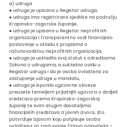
a) udruga
● udruga je upisana u Registar udruga,
● udruga ima registrirano sjedište na području
Krapinsko-zagorske županije,
● udruga je upisana u Registar neprofitnih
organizacija i transparentno vodi financijsko
poslovanje u skladu s propisima o
računovodstvu neprofitnih organizacija,
● udruga je uskladila svoj statut s odredbama
Zakona o udrugama, a sukladno uvidu u
Registar udruga i da je osoba ovlaštena za
zastupanje udruge u mandatu,
● udruga je ispunila ugovorne obveze
preuzete temeljem prijašnjih ugovora o dodjeli
sredstava prema Krapinsko-zagorskoj
županiji te svim drugim davateljima
financijskih sredstava iz javnih izvora, što
potvrđuje izjavom koju potpisuje osoba
ovlaštena za zastupanje (Izjava prijavitelja –