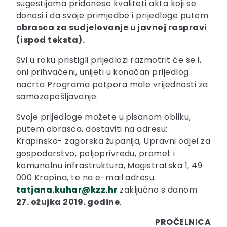
sugestijama pridonese kvaliteti akta koji se
donosi i da svoje primjedbe i prijedloge putem
obrasca za sudjelovanje u javnoj raspravi
(ispod teksta).
Svi u roku pristigli prijedlozi razmotrit će se i,
oni prihvaćeni, unijeti u konačan prijedlog
nacrta Programa potpora male vrijednosti za
samozapošljavanje.
Svoje prijedloge možete u pisanom obliku,
putem obrasca, dostaviti na adresu:
Krapinsko- zagorska županija, Upravni odjel za
gospodarstvo, poljoprivredu, promet i
komunalnu infrastruktura, Magistratska 1, 49
000 Krapina, te na e-mail adresu:
tatjana.kuhar@kzz.hr
zaključno s danom
27. ožujka 2019. godine
.
PROČELNICA