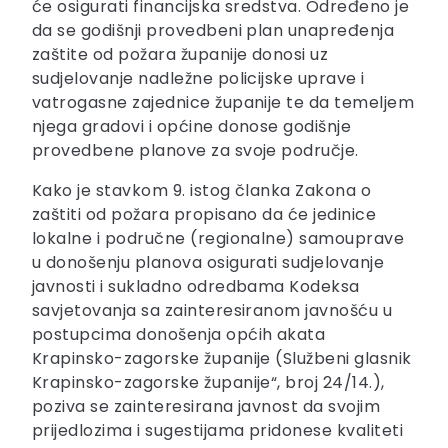
će osigurati financijska sredstva. Određeno je
da se godišnji provedbeni plan unapređenja
zaštite od požara županije donosi uz
sudjelovanje nadležne policijske uprave i
vatrogasne zajednice županije te da temeljem
njega gradovi i općine donose godišnje
provedbene planove za svoje područje.
Kako je stavkom 9. istog članka Zakona o
zaštiti od požara propisano da će jedinice
lokalne i područne (regionalne) samouprave
u donošenju planova osigurati sudjelovanje
javnosti i sukladno odredbama Kodeksa
savjetovanja sa zainteresiranom javnošću u
postupcima donošenja općih akata
Krapinsko-zagorske županije (Službeni glasnik
Krapinsko-zagorske županije“, broj 24/14.),
poziva se zainteresirana javnost da svojim
prijedlozima i sugestijama pridonese kvaliteti