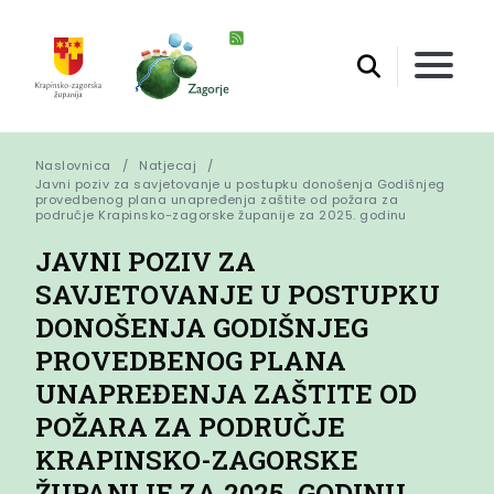
Naslovnica
Natjecaj
Javni poziv za savjetovanje u postupku donošenja Godišnjeg 
provedbenog plana unapređenja zaštite od požara za 
područje Krapinsko-zagorske županije za 2025. godinu
JAVNI POZIV ZA
SAVJETOVANJE U POSTUPKU
DONOŠENJA GODIŠNJEG
PROVEDBENOG PLANA
UNAPREĐENJA ZAŠTITE OD
POŽARA ZA PODRUČJE
KRAPINSKO-ZAGORSKE
ŽUPANIJE ZA 2025. GODINU