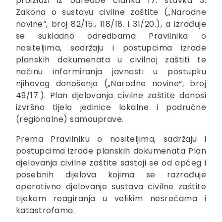
proizlazi iz odredbe članka 17. stavka 3.
Zakona o sustavu civilne zaštite („Narodne
novine“, broj 82/15., 118/18. i 31/20.), a izrađuje
se sukladno odredbama Pravilnika o
nositeljima, sadržaju i postupcima izrade
planskih dokumenata u civilnoj zaštiti te
načinu informiranja javnosti u postupku
njihovog donošenja („Narodne novine“, broj
49/17.). Plan djelovanja civilne zaštite donosi
izvršno tijelo jedinice lokalne i područne
(regionalne) samouprave.
Prema Pravilniku o nositeljima, sadržaju i
postupcima izrade planskih dokumenata Plan
djelovanja civilne zaštite sastoji se od općeg i
posebnih dijelova kojima se razrađuje
operativno djelovanje sustava civilne zaštite
tijekom reagiranja u velikim nesrećama i
katastrofama.