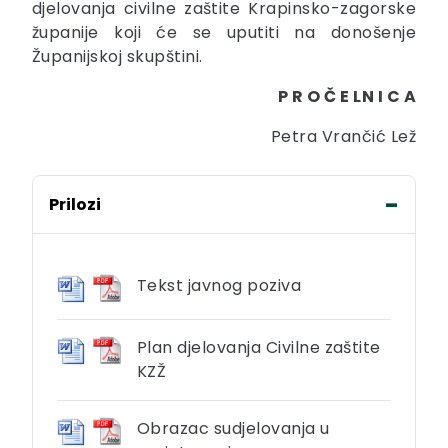
djelovanja civilne zaštite Krapinsko-zagorske
županije koji će se uputiti na donošenje
Županijskoj skupštini.
P R O Č E LN I C A
Petra Vrančić Lež
Prilozi
Tekst javnog poziva
Plan djelovanja Civilne zaštite
KZŽ
Obrazac sudjelovanja u