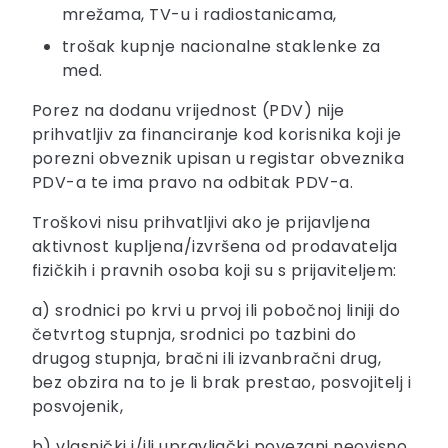
mrežama, TV-u i radiostanicama,
trošak kupnje nacionalne staklenke za
med.
Porez na dodanu vrijednost (PDV) nije
prihvatljiv za financiranje kod korisnika koji je
porezni obveznik upisan u registar obveznika
PDV-a te ima pravo na odbitak PDV-a.
Troškovi nisu prihvatljivi ako je prijavljena
aktivnost kupljena/izvršena od prodavatelja
fizičkih i pravnih osoba koji su s prijaviteljem:
a) srodnici po krvi u prvoj ili pobočnoj liniji do
četvrtog stupnja, srodnici po tazbini do
drugog stupnja, bračni ili izvanbračni drug,
bez obzira na to je li brak prestao, posvojitelj i
posvojenik,
b) vlasnički i/ili upravljački povezani neovisno