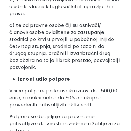
o udjelu vlasničkih, glasačkih ili upravljačkih
prava,
c) te od pravne osobe čiji su osnivači/
članovi/osobe ovlaštene za zastupanje
srodnici po krvi u prvoj ili u pobočnoj liniji do
četvrtog stupnja, srodnici po tazbini do
drugog stupnja, bračni ili izvanbračni drug,
bez obzira na to je li brak prestao, posvojitelj i
posvojenik.
Iznos i udio potpore
Visina potpore po korisniku iznosi do 1.500,00
eura, a maksimalno do 50% od ukupno
provedenih prihvatljivih aktivnosti.
Potpora se dodjeljuje za provedene
prihvatljive aktivnosti navedene u Zahtjevu za
potporu.