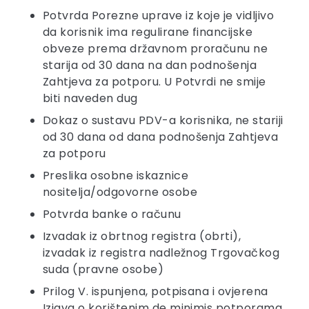
Potvrda Porezne uprave iz koje je vidljivo
da korisnik ima regulirane financijske
obveze prema državnom proračunu ne
starija od 30 dana na dan podnošenja
Zahtjeva za potporu. U Potvrdi ne smije
biti naveden dug
Dokaz o sustavu PDV-a korisnika, ne stariji
od 30 dana od dana podnošenja Zahtjeva
za potporu
Preslika osobne iskaznice
nositelja/odgovorne osobe
Potvrda banke o računu
Izvadak iz obrtnog registra (obrti),
izvadak iz registra nadležnog Trgovačkog
suda (pravne osobe)
Prilog V. ispunjena, potpisana i ovjerena
Izjava o korištenim de minimis potporama