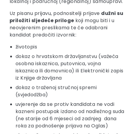
lokalnoj i područnoj (regionalnoj) samoupravi.
Uz pisanu prijavu, podnositelji prijave
dužni su
priložiti sljedeće priloge
koji mogu biti i u
neovjerenim preslikama te će odabrani
kandidat predočiti izvornik:
životopis
dokaz o hrvatskom državljanstvu (važeća
osobna iskaznica, putovnica, vojna
iskaznica ili domovnica) ili Elektronički zapis
iz Knjige državljana
dokaz o traženoj stručnoj spremi
(svjedodžba)
uvjerenje da se protiv kandidata ne vodi
kazneni postupak izdano od nadležnog suda
(ne starije od 6 mjeseci od zadnjeg dana
roka za podnošenje prijava na Oglas)