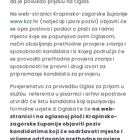
da je povukao prijavu na Oglas.
Na web-stranici Krapinsko-zagorske županije
www.kzz.hr
(natječaji i javni pozivi) objaviti će
se opis poslova i podaci o plaći za radno
mjesto koje se popunjava ovim Oglasom,
način obavljanja prethodne provjere znanja i
sposobnosti kandidata i iz kojeg područja će
se provoditi prethodna provjera znanja i
sposobnosti te pravni i drugi izvori za
pripremanje kandidata za provjeru.
Povjerenstvo za provedbu Oglas za prijam u
službu referenta u pisarnici i arhivi ispostave
utvrditi će listu kandidata koji ispunjavaju
formalne uvjete iz Oglasa te će
na web-
stranici i na oglasnoj ploči Krapinsko-
zagorske županije objaviti poziv
kandidatima koji će sadržavati mjesto i
vrijeme održavanja prethodne provjere