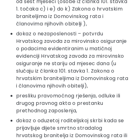
od šest mjeseci (osobe iz članka 101. stavka
1. točaka c) i e) do k) Zakona o hrvatskim
braniteljima iz Domovinskog rata i
članovima njihovih obitelji ),
dokaz o nezaposlenosti – potvrdu
Hrvatskog zavoda za mirovinsko osiguranje
o podacima evidentiranim u matičnoj
evidenciji Hrvatskog zavoda za mirovinsko
osiguranje ne stariju od mjesec dana (u
slučaju iz članka 101. stavka 1. Zakona o
hrvatskim braniteljima iz Domovinskog rata
i članovima njihovih obitelji),
presliku pravomoćnog rješenja, odluke ili
drugog pravnog akta o prestanku
prethodnog zaposlenja,
dokaz o oduzetoj roditeljskoj skrbi kada se
prijavljuje dijete smrtno stradalog
hrvatskog branitelja iz Domovinskog rata ili