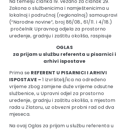
Na temelju članka 19. vezano za članak 29.
Zakona o službenicima i namještenicima u
lokalnoj i područnoj (regionalnoj) samoupravi
(“Narodne novine”, broj 86/08., 61/11. i 4/18.)
pročelnik Upravnog odjela za prostorno
uređenje, gradnju i zaštitu okoliša, raspisuje
OGLAS
za prijam u službu referenta u pisarnici i
arhivi ispostave
Prima se
REFERENT U PISARNICI I ARHIVI
ISPOSTAVE –
1 izvršitelj/ica na određeno
vrijeme zbog zamjene duže vrijeme odsutne
službenice, u Upravni odjel za prostorno
uređenje, gradnju i zaštitu okoliša, s mjestom
rada u Zlataru, uz obvezni probni rad od dva
mjeseca.
Na ovaj Oglas za prijam u službu referenta u