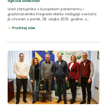
općim dobrom!”
Ured zastupnika u Europskom parlamentu i
gradonačelnika Pregrade Marka Vešligaja svečano
je otvoren u petak, 28. ožujka 2025. godine, u
Pregradi. Kad se Marko Vešligaj primi posla, istaknuo
Pročitaj više
je ovom prigodom župan Željko Kolar, on ga odradi
od početka do kraja. “Njegov ulazak u Europski
parlament velika je stvar za cijelu Krapinsko-
zagorsku županiju te čitavu...