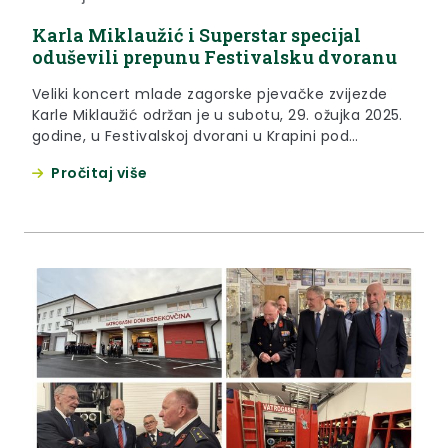
Karla Miklaužić i Superstar specijal
oduševili prepunu Festivalsku dvoranu
Veliki koncert mlade zagorske pjevačke zvijezde
Karle Miklaužić održan je u subotu, 29. ožujka 2025.
godine, u Festivalskoj dvorani u Krapini pod
pokroviteljstvom Krapinsko-zagorske županije.
Pročitaj više
Nakon pobjede u talent showu župan Željko Kolar
pripremio je prijam za pobjednicu Miklaužić i tom
prilikom, osim što je naglasio Karline iznimne
vokalne mogućnosti, otkrio kako će za Karlu...