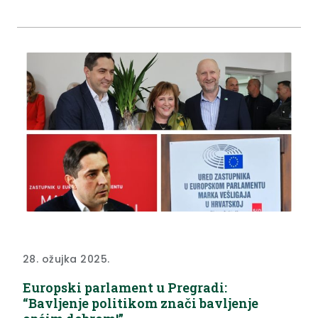
prvog je dana, istaknuo je župan Željko Kolar, imala
sjajne sazive. “Svaki su nam put mladi ljudi dali
dodatnu energiju, a mi smo...
28. ožujka 2025.
Europski parlament u Pregradi:
“Bavljenje politikom znači bavljenje