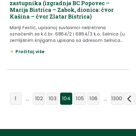
zastupnika (izgradnja BC Popovec –
Marija Bistrica – Zabok, dionica: čvor
Kašina – čvor Zlatar Bistrica)
Mariji Festić, upisanoj suvlasnici nekretnina
označenih sa k.č.br. 6864/2 i 6864/3 k.o. Selnica (u
zemljišnim knjigama upisana sa adresom Selnica
216), a sada nepoznatog boravišta, postavlja se
Pročitaj više
privremeni zastupnik u osobi odvjetnika Josipa
Petrovića iz Zlatara.
...
...
1
102
103
104
105
106
1300