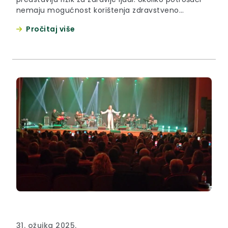
nemaju mogućnost korištenja zdravstveno
ispravne vode, kod mikrobiološkog onečišćenja
Pročitaj više
preporuča se mjera prokuhavanja vode prije
upotrebe. Za više informacija molimo obratite se
Zavodu za javno zdravstvo Krapinsko-zagorske
županije, Odjelu za ekologiju.
31. ožujka 2025.