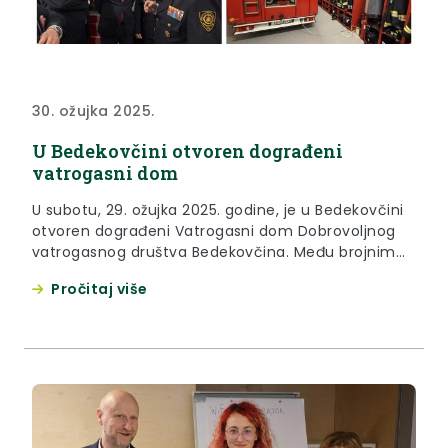
30. ožujka 2025.
U Bedekovčini otvoren dograđeni
vatrogasni dom
U subotu, 29. ožujka 2025. godine, je u Bedekovčini
otvoren dograđeni Vatrogasni dom Dobrovoljnog
vatrogasnog društva Bedekovčina. Među brojnim
okupljenima na svečanosti bio je i župan Krapinsko-
Pročitaj više
zagorske županije Željko Kolar, koji je još jednom
istaknuo da vatrogastvo u Zagorju predstavlja
način života te da je gotovo svaka obitelj preko
barem jednog člana povezana s vatrogasnim...