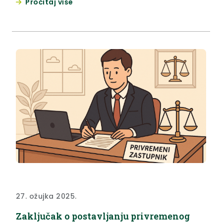
Pročitaj više
Otvorenju 18. po redu Smotre održalo se u staroj
kumrovečkoj školi iz 19. stoljeća koja je, naglasila je
zamjenica župana Jasna Petek, iznimno očuvana
zahvaljujući ljudima kojima je stalo....
27. ožujka 2025.
Zaključak o postavljanju privremenog