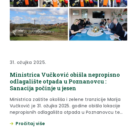
31. ožujka 2025.
Ministrica Vučković obišla nepropisno
odlagalište otpada u Poznanovcu :
Sanacija počinje u jesen
Ministrica zaštite okoliša i zelene tranzicije Marija
Vučković je 31. ožujka 2025. godine obišla lokacije
nepropisnih odlagališta otpada u Poznanovcu te
poručila kako, zbog potrebne procedure, očekuje
Pročitaj više
da će sami radovi sanacije lokacija početi za
nekoliko mjeseci. „U ovom trenutku osiguravamo