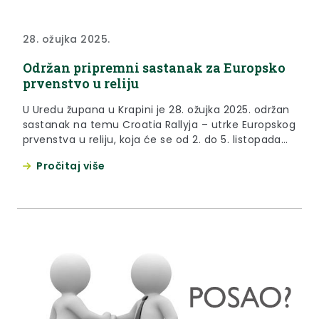
28. ožujka 2025.
Održan pripremni sastanak za Europsko
prvenstvo u reliju
U Uredu župana u Krapini je 28. ožujka 2025. održan
sastanak na temu Croatia Rallyja – utrke Europskog
prvenstva u reliju, koja će se od 2. do 5. listopada
2025. održati u Hrvatskoj. Župan Željko Kolar izrazio
Pročitaj više
je zadovoljstvo što će Croatia Rally i dalje voziti na
području Krapinsko-zagorske županije te istaknuo
da podrška Županije...