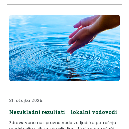
dodatnih 30 milijuna eura za sanaciju više lokacija
poput ove u Bedekovčini. Pred nama su mnoge...
31. ožujka 2025.
Nesukladni rezultati – lokalni vodovodi
Zdravstveno neispravna voda za ljudsku potrošnju
predstavlja rizik za zdravlje ljudi. Ukoliko potrošači