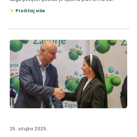
zagovaranje prava, interesa i potreba mladih u
Pročitaj više
Županiji. Od svojih početaka savjetodavno tijelo
Krapinsko-zagorske županije aktivno radi na
promicanju prava mladih i stvaranju uvjeta za bolji
život mladih na području Županije. “Kroz
predlaganje inicijativa i...
25. ožujka 2025.