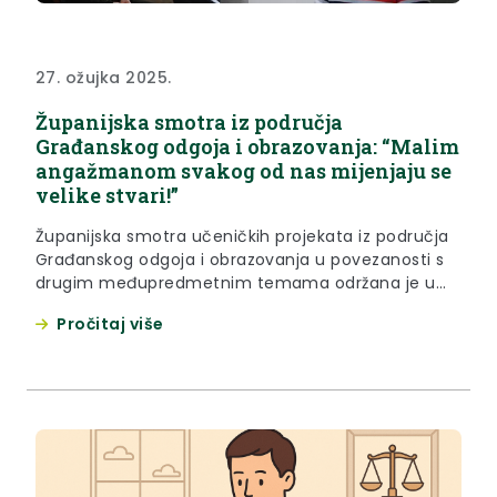
27. ožujka 2025.
Županijska smotra iz područja
Građanskog odgoja i obrazovanja: “Malim
angažmanom svakog od nas mijenjaju se
velike stvari!”
Županijska smotra učeničkih projekata iz područja
Građanskog odgoja i obrazovanja u povezanosti s
drugim međupredmetnim temama održana je u
četvrtak, 27. ožujka 2025. godine, u Kumrovcu.
Pročitaj više
Otvorenju 18. po redu Smotre održalo se u staroj
kumrovečkoj školi iz 19. stoljeća koja je, naglasila je
zamjenica župana Jasna Petek, iznimno očuvana
zahvaljujući ljudima kojima je stalo....