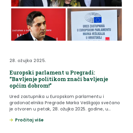
28. ožujka 2025.
Europski parlament u Pregradi:
“Bavljenje politikom znači bavljenje
općim dobrom!”
Ured zastupnika u Europskom parlamentu i
gradonačelnika Pregrade Marka Vešligaja svečano
je otvoren u petak, 28. ožujka 2025. godine, u
Pregradi. Kad se Marko Vešligaj primi posla, istaknuo
Pročitaj više
je ovom prigodom župan Željko Kolar, on ga odradi
od početka do kraja. “Njegov ulazak u Europski