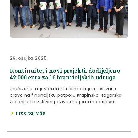
26. ožujka 2025.
Kontinuitet i novi projekti: dodijeljeno
42.000 eura za 16 braniteljskih udruga
Uručivanje ugovora korisnicima koji su ostvarili
pravo na financijsku potporu Krapinsko-zagorske
županije kroz Javni poziv udrugama za prijavu
programa i projekata usmjerenih očuvanju
Pročitaj više
digniteta i promicanju istine o Domovinskom ratu,
psihološko i socijalno osnaživanje te podizanje
kvalitete življenja hrvatskih branitelja na području
Krapinsko-zagorske županije održano je u srijedu,