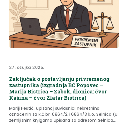
27. ožujka 2025.
Zaključak o postavljanju privremenog
zastupnika (izgradnja BC Popovec –
Marija Bistrica – Zabok, dionica: čvor
Kašina – čvor Zlatar Bistrica)
Mariji Festić, upisanoj suvlasnici nekretnina
označenih sa k.č.br. 6864/2 i 6864/3 k.o. Selnica (u
zemljišnim knjigama upisana sa adresom Selnica
216), a sada nepoznatog boravišta, postavlja se