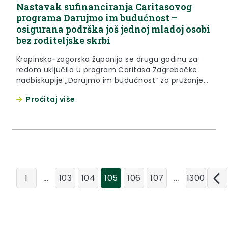
Nastavak sufinanciranja Caritasovog
programa Darujmo im budućnost –
osigurana podrška još jednoj mladoj osobi
bez roditeljske skrbi
Krapinsko-zagorska županija se drugu godinu za
redom uključila u program Caritasa Zagrebačke
nadbiskupije „Darujmo im budućnost“ za pružanje
podrške djeci bez odgovarajuće roditeljske skrbi.
Pročitaj više
Ugovor o županijskom sufinanciranju ovog
programa u iznosu od osam tisuća eura potpisali
su župan Željko Kolar i ravnateljica Caritasa s.
Jelena Lončar. „Radi se o hvalevrijednom programu
potpore mladima ljudima...
...
...
1
103
104
105
106
107
1300