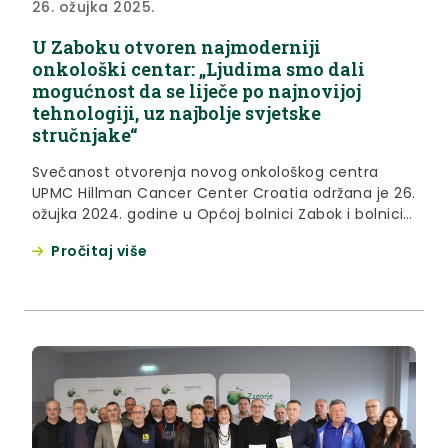
26. ožujka 2025.
U Zaboku otvoren najmoderniji
onkološki centar: „Ljudima smo dali
mogućnost da se liječe po najnovijoj
tehnologiji, uz najbolje svjetske
stručnjake“
Svečanost otvorenja novog onkološkog centra
UPMC Hillman Cancer Center Croatia održana je 26.
ožujka 2024. godine u Općoj bolnici Zabok i bolnici
hrvatskih veterana, u čijim će prostorijama i
Pročitaj više
djelovati ovaj najmoderniji onkološki centar. Nakon
što je krajem 2023. godine održana svečanost
polaganja kamena temeljca, u manje od 18
mjeseci završili su 20 milijuna eura...