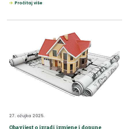
Pročitaj više
privremeni zastupnik u osobi odvjetnika Josipa
Petrovića iz Zlatara.
27. ožujka 2025.
Obavijest o izradi izmjene i dopune