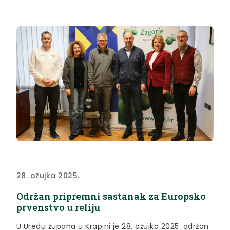
parlament velika je stvar za cijelu Krapinsko-
zagorsku županiju te čitavu...
28. ožujka 2025.
Održan pripremni sastanak za Europsko
prvenstvo u reliju
U Uredu župana u Krapini je 28. ožujka 2025. održan