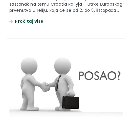
sastanak na temu Croatia Rallyja – utrke Europskog
prvenstva u reliju, koja će se od 2. do 5. listopada
2025. održati u Hrvatskoj. Župan Željko Kolar izrazio
Pročitaj više
je zadovoljstvo što će Croatia Rally i dalje voziti na
području Krapinsko-zagorske županije te istaknuo
da podrška Županije...