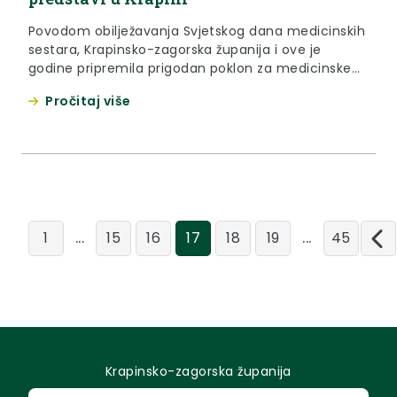
Povodom obilježavanja Svjetskog dana medicinskih
sestara, Krapinsko-zagorska županija i ove je
godine pripremila prigodan poklon za medicinske
sestre i tehničare sa svog područja – kazališnu
Pročitaj više
predstavu kao znak zahvalnosti za njihov predan i
odgovoran rad. Oko pet stotina njih trenutno u
Festivalskoj dvorani u Krapini gleda predstavu
“Moderna Afrodita” u izvedbi Teatar Studio 9. Prije...
...
...
1
15
16
17
18
19
45
Krapinsko-zagorska županija