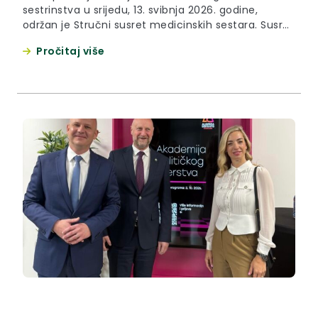
sestrinstva u srijedu, 13. svibnja 2026. godine,
održan je Stručni susret medicinskih sestara. Susret
je održan kao nastavak obilježavanja nakon
Pročitaj više
održavanja županovog prijma te kazalište
predstave za zdravstvene djelatnike. Okupljenim se
medicinskim sestrama i medicinskim tehničarima
obratila zamjenica župana Jasna Petek koja je
istaknula kako je sestrinstvo poziv koji znači...