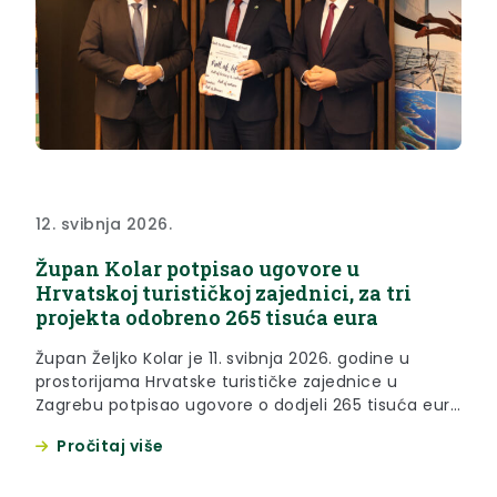
12. svibnja 2026.
Župan Kolar potpisao ugovore u
Hrvatskoj turističkoj zajednici, za tri
projekta odobreno 265 tisuća eura
Župan Željko Kolar je 11. svibnja 2026. godine u
prostorijama Hrvatske turističke zajednice u
Zagrebu potpisao ugovore o dodjeli 265 tisuća eura
za tri projekta Turističke zajednice Krapinsko-
Pročitaj više
zagorske županije: Vrijeme je za Zagorje, Zagorje
Outdoor Escape i Zagorje Outdoor. „Krapinsko-