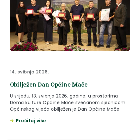
14. svibnja 2026.
Obilježen Dan Općine Mače
U srijedu, 13. svibnja 2026. godine, u prostorima
Doma kulture Općine Mače svečanom sjednicom
Općinskog vijeća obilježen je Dan Općine Mače.
Svečanoj sjednici prisustvovao je župan Željko
Pročitaj više
Kolar koji je ovom prilikom izrazio čestitke svim
prisutnika i žiteljima Općine Mače njihov dan te
istaknuo važnost pojedinca u zajednici. “Što više