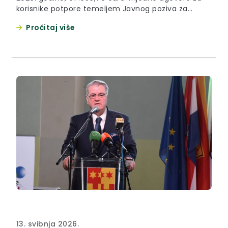
korisnike potpore temeljem Javnog poziva za
ulaganje u modernizaciju i povećanje
Pročitaj više
konkurentnosti poljoprivrednika u preradi i
stavljanje na tržište poljoprivrednih i prehrambenih
proizvoda na području Krapinsko-zagorske županije
u 2026. godini. USKORO VIŠE
13. svibnja 2026.