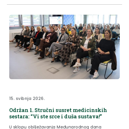
zajednice, na novom mandatu. “Čestitam vam i
zahvaljujem na svim projektima i aktivnostima koje
ste proveli tijekom proteklog mandata i...
15. svibnja 2026.
Održan 1. Stručni susret medicinskih
sestara: “Vi ste srce i duša sustava!”
U sklopu obilježavanja Međunarodnog dana