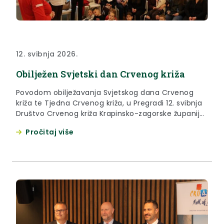
12. svibnja 2026.
Obilježen Svjetski dan Crvenog križa
Povodom obilježavanja Svjetskog dana Crvenog
križa te Tjedna Crvenog križa, u Pregradi 12. svibnja
Društvo Crvenog križa Krapinsko-zagorske županije
organiziralo je niz aktivnosti i radionica u suradnji sa
Pročitaj više
svim gradskim društvima Crvenog križa naše
županije. Okupljanju povodom obilježavanja
Svjetskog dana Crvenog križa prisustvovala je i
zamjenica župana Jasna Petek te se zahvalila svim
volonterkama i...