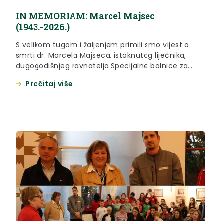
IN MEMORIAM: Marcel Majsec
(1943.-2026.)
S velikom tugom i žaljenjem primili smo vijest o
smrti dr. Marcela Majseca, istaknutog liječnika,
dugogodišnjeg ravnatelja Specijalne bolnice za
medicinsku rehabilitaciju u Krapinskim Toplicama i
Pročitaj više
čovjeka koji je svojim radom uvelike obilježio
zdravstveni sustav Krapinsko-zagorske županije.
Tijekom svoje bogate profesionalne karijere dao je
nemjerljiv doprinos razvoju zdravstvene skrbi i
rehabilitacijske medicine, osobito u rodnim...