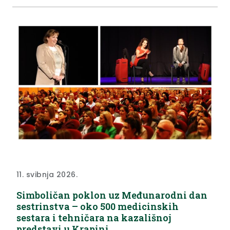
zagorska županija sustavno ulaže u razvoj održivog i
aktivnog turizma, a ova sredstva omogućit će
nam...
11. svibnja 2026.
Simboličan poklon uz Međunarodni dan
sestrinstva – oko 500 medicinskih
sestara i tehničara na kazališnoj
predstavi u Krapini