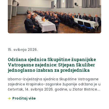
15. svibnja 2026.
Održana sjednica Skupštine županijske
Vatrogasne zajednice: Stjepan Skuliber
jednoglasno izabran za predsjednika
Izborno-izvještajna sjednica Skupštine Vatrogasne
zajednice Krapinsko-zagorske županije održana je u
četvrtak, 14. svibnja 2026. godine, u Zlatar Bistrice.
Župan Željko Kolar čestitao je svim novoizabranim
Pročitaj više
članovima tijela zajednice te Stjepanu Skuliberu,
dosadašnjem predsjedniku županijske Vatrogasne