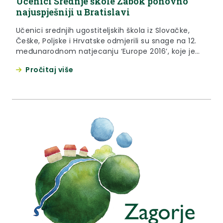
Učenici Srednje škole Zabok ponovno
najuspješniji u Bratislavi
Učenici srednjih ugostiteljskih škola iz Slovačke,
Češke, Poljske i Hrvatske odmjerili su snage na 12.
međunarodnom natjecanju ‘Europe 2016’, koje je
održano od 17. do 20. listopada 2016. godine u
Pročitaj više
Bratislavi.