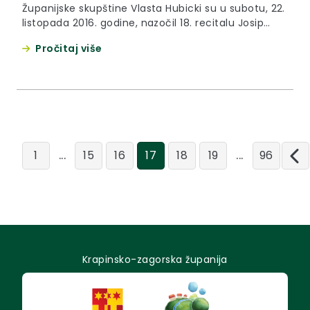
Županijske skupštine Vlasta Hubicki su u subotu, 22.
listopada 2016. godine, nazočil 18. recitalu Josip
Ozime koji je održan u kapelici sv. Petra u Mariji
Pročitaj više
Bistrici
...
...
1
15
16
17
18
19
96
Krapinsko-zagorska županija