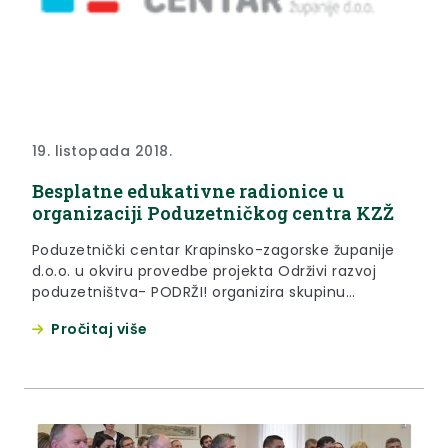
19. listopada 2018.
Besplatne edukativne radionice u
organizaciji Poduzetničkog centra KZŽ
Poduzetnički centar Krapinsko-zagorske županije
d.o.o. u okviru provedbe projekta Održivi razvoj
poduzetništva- PODRŽI! organizira skupinu
edukativnih radionica u svrhu poboljšanja
Pročitaj više
konkurentnosti poduzetnika, obrtnika i
poljoprivrednika, te Vas ovim putem pozivamo da
sudjelujete na istima.