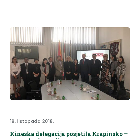
kandidatkinja za prijam u službu na neodređeno
vrijeme administrativnog tajnika u Ured župana.
19. listopada 2018.
Kineska delegacija posjetila Krapinsko –