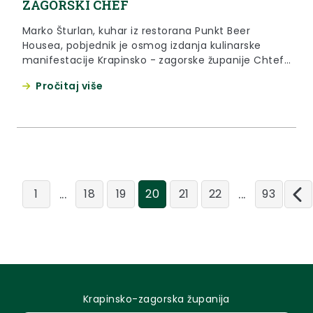
ZAGORSKI CHEF
Marko Šturlan, kuhar iz restorana Punkt Beer
Housea, pobjednik je osmog izdanja kulinarske
manifestacije Krapinsko - zagorske županije Chtef,
zagorski chef, koja je održana u četvrtak, 18.
Pročitaj više
listopada 2018. godine u Termama Tuhelj.
...
...
1
18
19
20
21
22
93
Krapinsko-zagorska županija