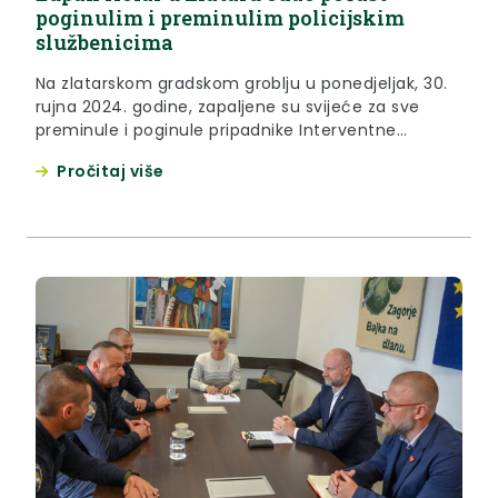
poginulim i preminulim policijskim
službenicima
Na zlatarskom gradskom groblju u ponedjeljak, 30.
rujna 2024. godine, zapaljene su svijeće za sve
preminule i poginule pripadnike Interventne
jedinice policije Zlatar te sve policijske službenike. U
Pročitaj više
sklopu obilježavanja Dana policije župan Željko Kolar
položio je cvijeće i zapalio svijeće u Zaboku kod
spomenika poginulim pripadnicima Policijske
uprave krapinsko-zagorske u Domovinskom ratu,
održao prijem...