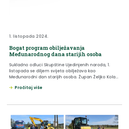
1. listopada 2024.
Bogat program obilježavanja
Međunarodnog dana starijih osoba
Sukladno odluci Skupštine Ujedinjenih naroda, 1.
listopada se diljem svijeta obilježava kao
Međunarodni dan starijih osoba. Župan Željko Kolar
podsjetio je da je udio osoba starijih od 65 godina
Pročitaj više
na području Krapinsko-zagorske županije, prema
posljednjem popisu stanovništva, 22,45 posto.
“Krapinsko-zagorska županija već dugi niz godina
provodi brojne programe i inicijative usmjerene na
poboljšanje kvalitete života starijih sugrađana....