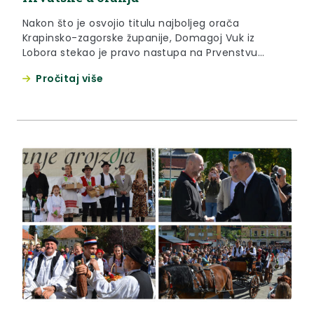
Nakon što je osvojio titulu najboljeg orača
Krapinsko-zagorske županije, Domagoj Vuk iz
Lobora stekao je pravo nastupa na Prvenstvu
Hrvatske u oranju gdje je u subotu, 28. rujna 2024.
Pročitaj više
godine, osvojio odlično drugo mjestu u kategoriji
plugova premetnjaka. Dragi Domagoje, iskrene
čestitke na izvanrednom postignuću i osvojenom
naslovu viceprvaka Hrvatske u oranju. Tvoj uspjeh...