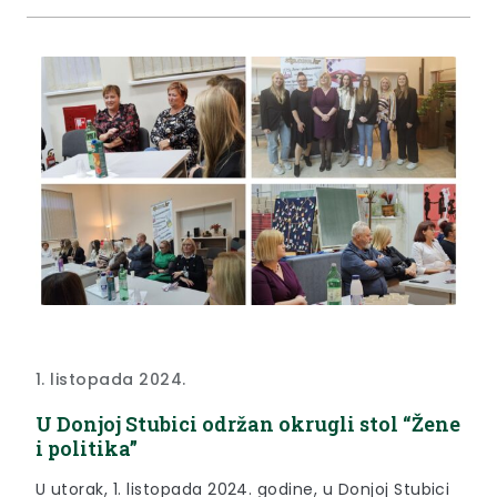
natjecateljskog tima iz Hrvatske bila je studentica
dizajna na Arhitektonskom fakultetu i bivša
učenica Škole za umjetnost, dizajn, grafiku i
odjeću,...
1. listopada 2024.
U Donjoj Stubici održan okrugli stol “Žene
i politika”
U utorak, 1. listopada 2024. godine, u Donjoj Stubici