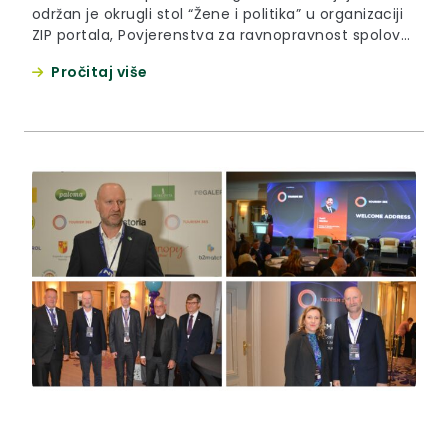
održan je okrugli stol “Žene i politika” u organizaciji
ZIP portala, Povjerenstva za ravnopravnost spolova
Krapinsko-zagorske županije i Kulturno-
Pročitaj više
informativne scena – Poduzetnički klub žena KZŽ.
Nakon što su članice Poduzetničkog kluba žena
Krapinsko-zagorske županije u sklopu ovogodišnjeg
Zagorskog gospodarskog zbora okruglim stolom
obilježile 5. obljetnicu osnivanja...