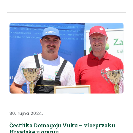
policijske uprave jer mi smo najsigurnija županija u
Hrvatskoj – na sto tisuća stanovnika imamo
najmanje kaznenih djela i to nam...
30. rujna 2024.
Čestitka Domagoju Vuku – viceprvaku
Hrvatske u oranju