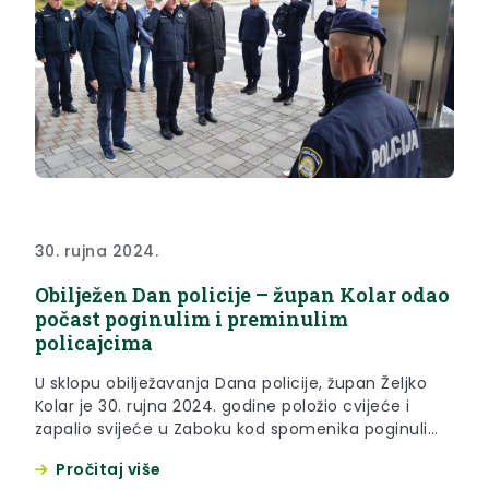
30. rujna 2024.
Obilježen Dan policije – župan Kolar odao
počast poginulim i preminulim
policajcima
U sklopu obilježavanja Dana policije, župan Željko
Kolar je 30. rujna 2024. godine položio cvijeće i
zapalio svijeće u Zaboku kod spomenika poginulim
pripadnicima Policijske uprave krapinsko-zagorske
Pročitaj više
u Domovinskom ratu. „Moram pohvaliti rad naše