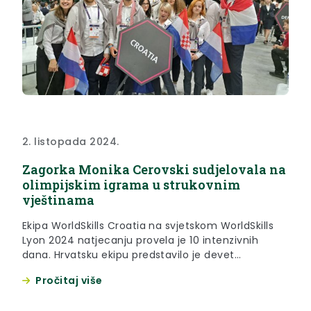
2. listopada 2024.
Zagorka Monika Cerovski sudjelovala na
olimpijskim igrama u strukovnim
vještinama
Ekipa WorldSkills Croatia na svjetskom WorldSkills
Lyon 2024 natjecanju provela je 10 intenzivnih
dana. Hrvatsku ekipu predstavilo je devet
natjecatelja u 8 disciplina koji su savladavali
Pročitaj više
cjelodnevne izazove četiri uzastopna
natjecateljska dana. Članica odabranog