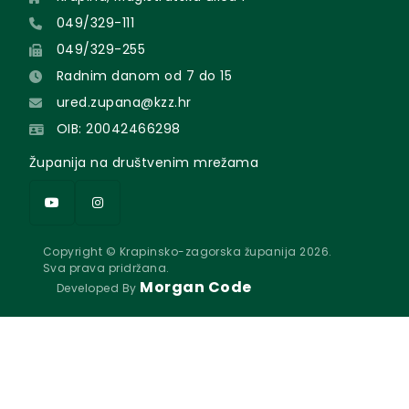
049/329-111
049/329-255
Radnim danom od 7 do 15
ured.zupana@kzz.hr
OIB: 20042466298
Županija na društvenim mrežama
Copyright © Krapinsko-zagorska županija 2026.
Sva prava pridržana.
Morgan Code
Developed By