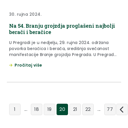
30. rujna 2024.
Na 54. Branju grojzdja proglašeni najbolji
berači i beračice
U Pregradi je u nedjelju, 29. rujna 2024. održana
povorka beračica i berača, središnja svečanost
manifestacije Branje grojzdja Pregrada. U Pregradu
je stigao i predsjednik Republike Hrvatske Zoran
Pročitaj više
Milanović, koje su dočekali župan Krapinsko-
zagorske županije Željko Kolar i gradonačelnik
Pregrade te zastupnik u Europskom parlamentu
Marko Vešligaj. „Ponosni smo na našu baštinu, na
ono što...
...
...
1
18
19
20
21
22
77