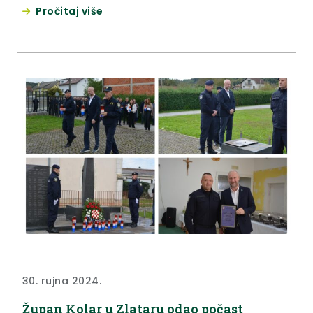
je prilikom župan Željko Kolar istaknuo kako je riječ
Pročitaj više
o radovima koji će poboljšati kvalitetu same
prometnice, ali i bitno utjecati na sigurnost
prometa. “Budući da je onemogućen promet
državnom cestom DC29, maksimalno...
30. rujna 2024.
Župan Kolar u Zlataru odao počast