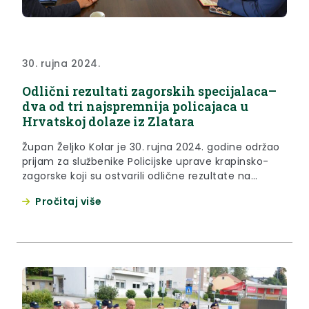
30. rujna 2024.
Odlični rezultati zagorskih specijalaca–
dva od tri najspremnija policajaca u
Hrvatskoj dolaze iz Zlatara
Župan Željko Kolar je 30. rujna 2024. godine održao
prijam za službenike Policijske uprave krapinsko-
zagorske koji su ostvarili odlične rezultate na
nedavno završenom natjecanju Štit domovine.
Pročitaj više
Pripadnik Interventne jedinice policije Zlatar Luka
Špehar osvojio je drugo mjesto, dok je njegov
kolega Sandro Šlogar bio trećeplasirani. Radi se o
natjecanju na izazovnoj stazi duljine oko 37...