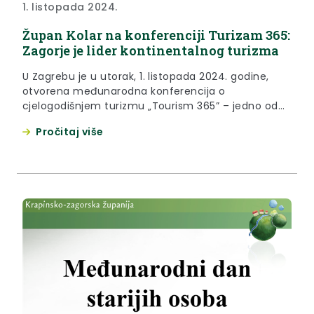
1. listopada 2024.
Župan Kolar na konferenciji Turizam 365:
Zagorje je lider kontinentalnog turizma
U Zagrebu je u utorak, 1. listopada 2024. godine,
otvorena međunarodna konferencija o
cjelogodišnjem turizmu „Tourism 365” – jedno od
najznačajnijih godišnjih okupljanja turističkih
Pročitaj više
profesionalaca u Hrvatskoj. Krapinsko-zagorska
županija jedan je od pokrovitelja Konferencije te su
na njoj sudjelovali župan Željko Kolar, ujedno i
predsjednik županijske turističke zajednice,
voditeljica Ureda Turističke zajednice Krapinsko-
zagorske županije Sanja...