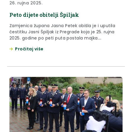
26. rujna 2025.
Peto dijete obitelji Špiljak
Zamjenica župana Jasna Petek obišla je i uputila
čestitku Jasni Špiljak iz Pregrade koja je 25. rujna
2025. godine po peti puta postala majka.
Zamjenica Petek ovom je prilikom rodilji uručila
Pročitaj više
poklon paket Ljekarni Krapinsko-zagorske županije
koji sadrži sve što je potrebno za njegu djeteta u
prvih nekoliko mjeseci. Također, obitelj Špiljak
ostvarila je pravo na...