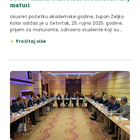
maturi
Ususret početku akademske godine, župan Željko
Kolar održao je u četvrtak, 25. rujna 2025. godine,
prijem za maturante, odnosno studente koji su
postigli izniman uspjeh na Državnoj maturi. Sara
Pročitaj više
Balen, Idora Tomašković i Otto Brezak iz zabočke
Gimnazije Antuna Gustava Matoša ostvarili su
izvanredne rezultate tijekom svog srednjoškolskog
obrazovanja, ali i na ispitima Državne mature....