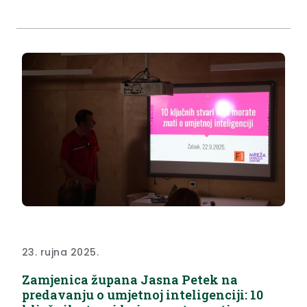
LC konferencije Panorama. Među brojnima
okupljenima bio je župan Krapinsko-zagorske
županije Željko Kolar, koji je sudjelovao u panel
raspravi “Izazovi današnjice: priuštivo...
23. rujna 2025.
Zamjenica župana Jasna Petek na
predavanju o umjetnoj inteligenciji: 10