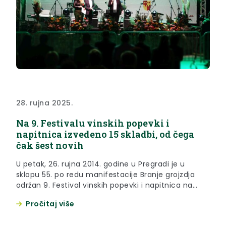
28. rujna 2025.
Na 9. Festivalu vinskih popevki i
napitnica izvedeno 15 skladbi, od čega
čak šest novih
U petak, 26. rujna 2014. godine u Pregradi je u
sklopu 55. po redu manifestacije Branje grojzdja
održan 9. Festival vinskih popevki i napitnica na
kojem je izvedeno 15 skladbi. Festival je pratila i
Pročitaj više
zamjenica župana Jasna Petek, koja je čestitala
najboljima te pozdravila i sve ostale okupljene na