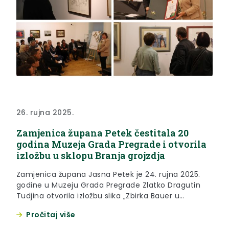
26. rujna 2025.
Zamjenica župana Petek čestitala 20
godina Muzeja Grada Pregrade i otvorila
izložbu u sklopu Branja grojzdja
Zamjenica župana Jasna Petek je 24. rujna 2025.
godine u Muzeju Grada Pregrade Zlatko Dragutin
Tudjina otvorila izložbu slika „Zbirka Bauer u
pokretu“, koja je organizirana u sklopu
Pročitaj više
manifestacije Branje grojzdja te obilježavanja 20
godina postojanja ovog Muzeja. „Čestitam na još