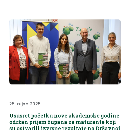
jednoj odličnoj izložbi, ali i svih 20 godina djelovanja
samog Muzeja. Ovdje je organizirano jako puno
lijepih...
25. rujna 2025.
Ususret početku nove akademske godine
održan prijem župana za maturante koji
su ostvarili izvrsne rezultate na Državnoj