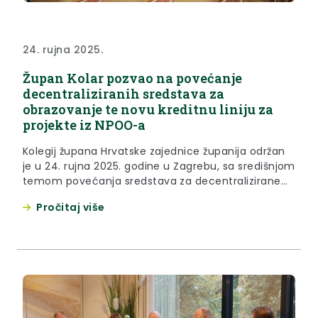
24. rujna 2025.
Župan Kolar pozvao na povećanje
decentraliziranih sredstava za
obrazovanje te novu kreditnu liniju za
projekte iz NPOO-a
Kolegij župana Hrvatske zajednice županija održan
je u 24. rujna 2025. godine u Zagrebu, sa središnjom
temom povećanja sredstava za decentralizirane
funkcije u obrazovanju. Tema je uvrštena na
Pročitaj više
dnevni red kolegija na zahtjev župana Krapinsko-
zagorske županije Željka Kolara, koji je ujedno
održao i uvodno izlaganje. Župan Kolar je upozorio
da decentralizirana sredstva koje jedinice lokalne...