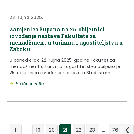
23. rujna 2025.
Zamjenica župana na 25. obljetnici
izvođenja nastave Fakulteta za
menadžment u turizmu i ugostiteljstvu u
Zaboku
U ponedjeljak, 22. rujna 2025. godine Fakultet za
menadžment u turizmu i ugostiteljstvu obilježio je
25. obljetnicu izvođenja nastave u Studijskom
centru Zabok. Fakultet za menadžment u turizmu i
Pročitaj više
ugostiteljstvu u Opatiji je visokoškolska ustanova u
Hrvatskoj koja se u potpunosti posvećuje
obrazovanju stručnjaka za turizam, hotelijerstvo i
održivi razvoj. O tome svjedoči i potvrda...
...
...
1
19
20
21
22
23
76