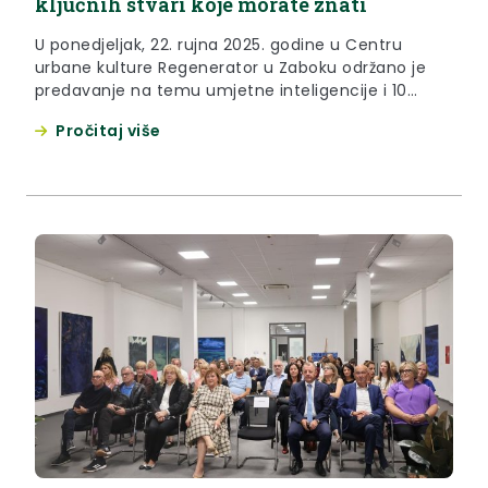
ključnih stvari koje morate znati
U ponedjeljak, 22. rujna 2025. godine u Centru
urbane kulture Regenerator u Zaboku održano je
predavanje na temu umjetne inteligencije i 10
ključnim stvarima koje bi svi morali znati.
Pročitaj više
Zamjenica župana Jasna Petek poručila je da je
izuzetno važno informirati se o umjetnoj
inteligenciji koja je ušla u svake pore naših života.
“Danas je umjetna...