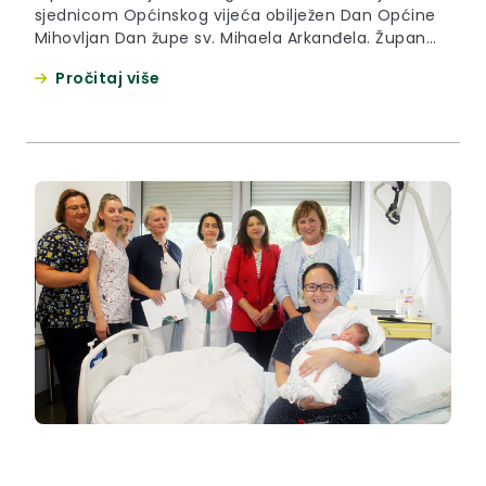
sjednicom Općinskog vijeća obilježen Dan Općine
Mihovljan Dan župe sv. Mihaela Arkanđela. Župan
Željko Kolar svim je žiteljima čestitao Dan Općine i
Pročitaj više
predstojeći Dan župe, a načelniku Zlatku Bartoliću
čestitao na pozitivnim promjenama koje su vidljive
unazad godinu dana. “Imati ovako veliki broj
investicija je ogroman izazov...