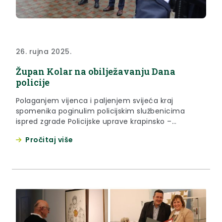
26. rujna 2025.
Župan Kolar na obilježavanju Dana
policije
Polaganjem vijenca i paljenjem svijeća kraj
spomenika poginulim policijskim službenicima
ispred zgrade Policijske uprave krapinsko –
zagorske u Zaboku, zagorski su policajci u petak. 25.
Pročitaj više
rujna 2025. godine obilježili Dan policije, koji se slavi
29. rujna, uz blagdan sv. Mihaela, zaštitnika
policajaca. Počast poginulim policajcima odali su
članovi njihovih obitelji te delegacija u kojoj su...