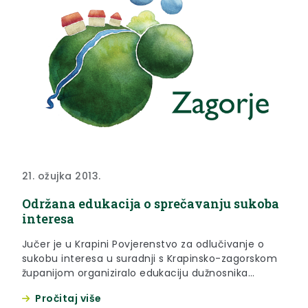
21. ožujka 2013.
Održana edukacija o sprečavanju sukoba
interesa
Jučer je u Krapini Povjerenstvo za odlučivanje o
sukobu interesa u suradnji s Krapinsko-zagorskom
županijom organiziralo edukaciju dužnosnika
regionalne i lokalne samouprave te službenika svih
Pročitaj više
razina na području Krapinsko-zagorske županije na