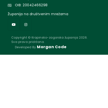
OIB: 20042466298
Županija na društvenim mrežama
Copyright © Krapinsko-zagorska županija 2026.
Sva prava pridržana.
Morgan Code
Developed By