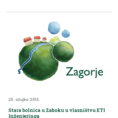
temu "Sprečavanje sukoba interesa u obnašanju
javnih dužnosti, uloge i značaj sustava imovinskih
kartica kao sredstva u borbi protiv korupcije te
novine u Zakonu o sprečavanju sukoba interesa po
Odluci i Rješenju Ustavnog suda RH".
20. ožujka 2013.
Stara bolnica u Zaboku u vlasništvu ETI
Inženjeringa