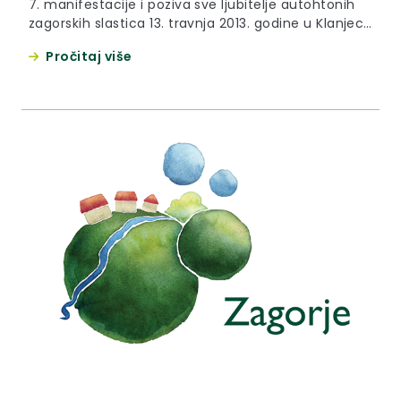
7. manifestacije i poziva sve ljubitelje autohtonih
zagorskih slastica 13. travnja 2013. godine u Klanjec
Sportska dvorana OŠ Antuna Mihanovića Klanjec,
Pročitaj više
Lijepe naše 41