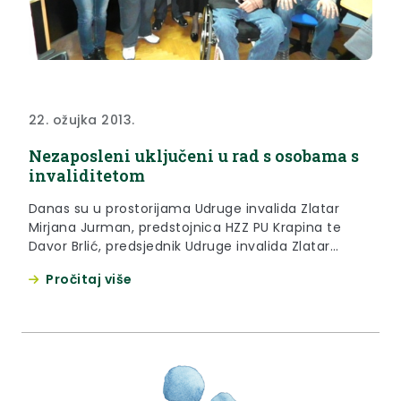
22. ožujka 2013.
Nezaposleni uključeni u rad s osobama s
invaliditetom
Danas su u prostorijama Udruge invalida Zlatar
Mirjana Jurman, predstojnica HZZ PU Krapina te
Davor Brlić, predsjednik Udruge invalida Zlatar
potpisali Ugovore o sufinanciranju zapošljavanja
Pročitaj više
nezaposlenih osoba za dvije osobe, Ugovor o
financiranju zapošljavanja nezaposlenih osoba u
javnom radu za jednu osobu te Ugovor o
zapošljavanju kroz pojedinačne projekte za jednu
osobu.