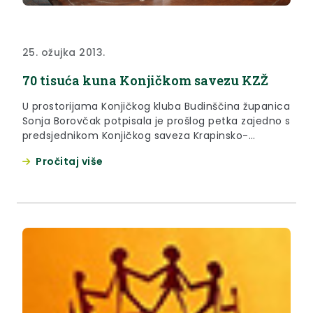
25. ožujka 2013.
70 tisuća kuna Konjičkom savezu KZŽ
U prostorijama Konjičkog kluba Budinščina županica
Sonja Borovčak potpisala je prošlog petka zajedno s
predsjednikom Konjičkog saveza Krapinsko-
zagorske županije Dejanom Džakulom Ugovor
Pročitaj više
vrijedan 70 tisuća kuna.