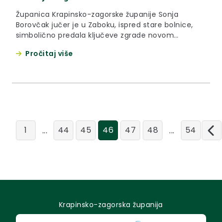
Županica Krapinsko-zagorske županije Sonja
Borovčak jučer je u Zaboku, ispred stare bolnice,
simbolično predala ključeve zgrade novom
vlasniku, direktoru tvrtke ETI Inženjering d.o.o.
Pročitaj više
Josipu Šimagu.
...
...
1
44
45
46
47
48
54
Krapinsko-zagorska županija