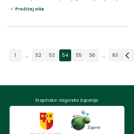
obrane od poplava i turističkog iskorištavanja
Pročitaj više
namjerava revitalizirati umjetno jezero ispražnjeno
1998. godine.
...
...
1
52
53
54
55
56
93
Krapinsko-zagorska županija