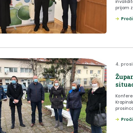
invalid
prijam 
invalid
Proči
Bureka.
4. pros
Župan
situa
Konferen
Krapins
prosinc
zdravst
Proči