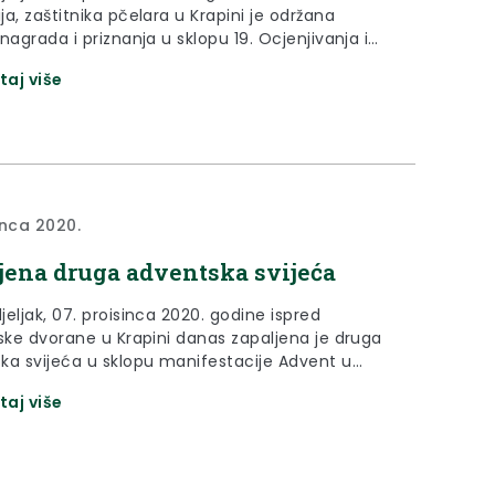
a, zaštitnika pčelara u Krapini je održana
nagrada i priznanja u sklopu 19. Ocjenjivanja i
 meda Krapinsko - zagorske županije.
taj više
inca 2020.
jena druga adventska svijeća
eljak, 07. proisinca 2020. godine ispred
lske dvorane u Krapini danas zapaljena je druga
ka svijeća u sklopu manifestacije Advent u
taj više