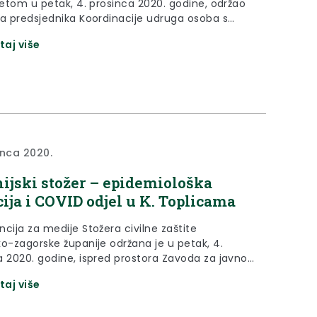
itetom u petak, 4. prosinca 2020. godine, održao
za predsjednika Koordinacije udruga osoba s
itetom Krapinsko-zagorske županije Dragutina
taj više
inca 2020.
ijski stožer – epidemiološka
cija i COVID odjel u K. Toplicama
cija za medije Stožera civilne zaštite
ko-zagorske županije održana je u petak, 4.
a 2020. godine, ispred prostora Zavoda za javno
vo Krapinsko-zagorske županije u Zaboku.
taj više