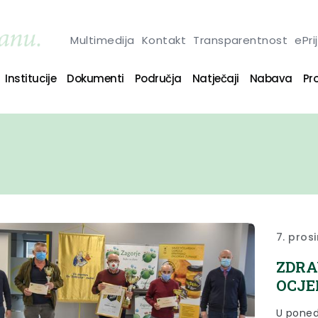
Multimedija
Kontakt
Transparentnost
ePri
Institucije
Dokumenti
Područja
Natječaji
Nabava
Pro
7. pros
ZDRA
OCJE
U ponedj