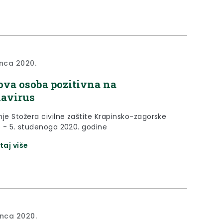
odnoj razini. Obilježavanjem Međunarodnog
lontera podsjećamo kako svaki novi dan donosi
 da kroz volontiranje pokrenemo promjene u
i u kojoj živimo.
inca 2020.
ova osoba pozitivna na
avirus
nje Stožera civilne zaštite Krapinsko-zagorske
e - 5. studenoga 2020. godine
taj više
inca 2020.