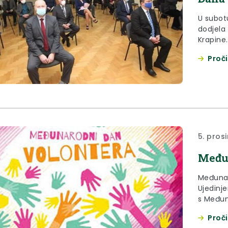
U subot
dodjela
Krapine.
Proči
5. pros
Među
Međunar
Ujedinj
s Međun
prosinca
Proči
njihovih