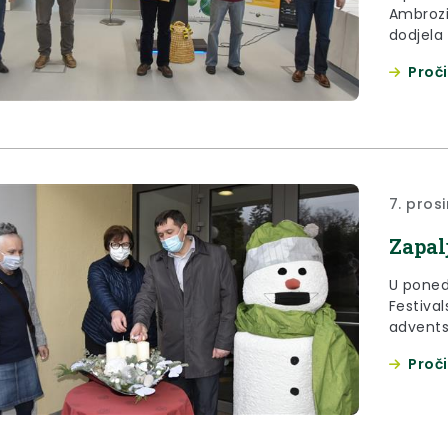
Ambrozij
dodjela 
izložbe
Proči
7. pros
Zapal
U ponedj
Festiva
advents
Zagorju.
Proči