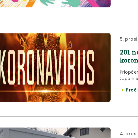
međunar
dana vo
priliku
zajednic
5. pros
201 n
koron
Priopće
županij
Proči
4. pros