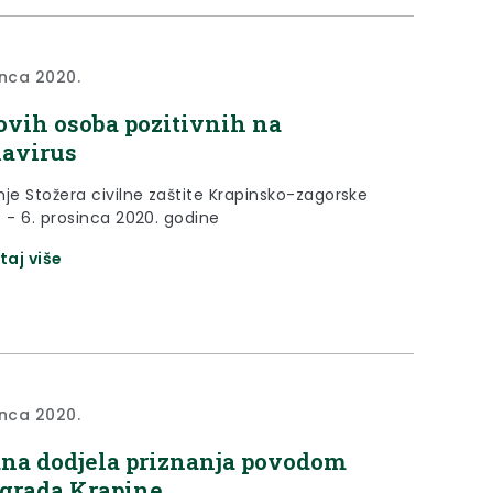
inca 2020.
ovih osoba pozitivnih na
avirus
nje Stožera civilne zaštite Krapinsko-zagorske
e - 6. prosinca 2020. godine
taj više
inca 2020.
na dodjela priznanja povodom
grada Krapine