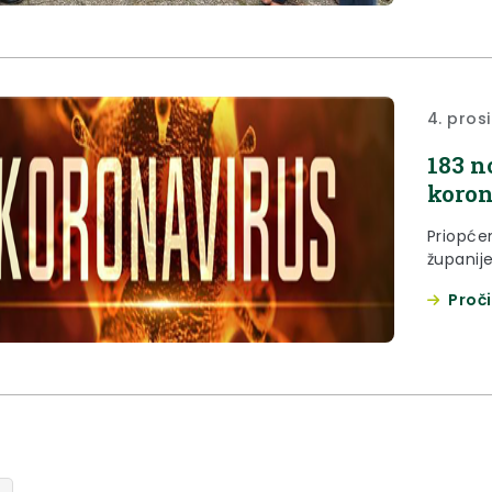
4. pros
183 n
koron
Priopće
županij
Proči