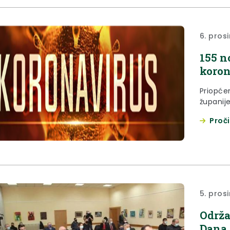
6. pros
155 n
koron
Priopće
županij
Proči
5. pros
Održa
Dana 