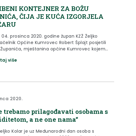
BENI KONTEJNER ZA BOŽU
NIĆA, ČIJA JE KUĆA IZGORJELA
ŽARU
, 04. prosinca 2020. godine župan KZŽ Željko
načelnik Općine Kumrovec Robert Šplajt posjetili
 Županića, mještanina općine Kumrovec kojem
vno izgorjela kuća.
taj više
inca 2020.
e trebamo prilagođavati osobama s
iditetom, a ne one nama“
eljko Kolar je uz Međunarodni dan osoba s