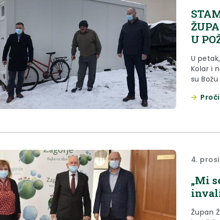
STAM
ŽUPA
U PO
U petak
Kolar i 
su Božu
je neda
Proči
4. pros
„Mi s
inval
Župan Ž