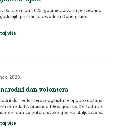
u, 05. prosinca 2020. godine održana je svečana
 godišnjih priznanja povodom Dana grada
taj više
inca 2020.
narodni dan volontera
odni dan volontera proglasila je opća skupština
enih naroda 17. prosinca 1985. godine. Od tada se
arodni dan volontera svake godine obilježava 5.
 s ciljem jačanja vidljivosti rada volontera i svih
taj više
 aktivnosti, kako na lokalnoj, tako i nacionalnoj i