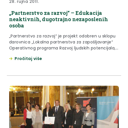
28. rujna 2011.
„Partnerstvo za razvoj“ – Edukacija
neaktivnih, dugotrajno nezaposlenih
osoba
„Partnerstvo za razvoj“ je projekt odobren u sklopu
darovnica „Lokalna partnerstva za zapošljavanje“
Operativnog programa Razvoj ljudskih potencijala,
financiranog iz IV. komponente Instrumenta
Pročitaj više
pretpristupne pomoći (IPA). Vodeći partner na
projektu je HZZ PS Krapina, partneri su Krapinsko-
zagorska županija i ZARA d.o.o., a suradnici OK KZŽ i
HGK Županijska komora Krapina.