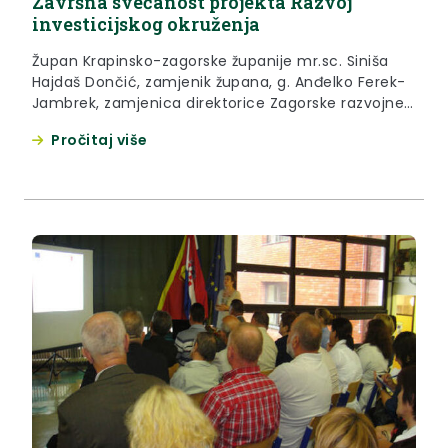
Završna svečanost projekta Razvoj
investicijskog okruženja
Župan Krapinsko-zagorske županije mr.sc. Siniša
Hajdaš Dončić, zamjenik župana, g. Anđelko Ferek-
Jambrek, zamjenica direktorice Zagorske razvojne
agencije d.o.o., gđa Karolina Barilar i članovi
Pročitaj više
županijskih projektnih timova, primit će u
ponedjeljak, 26. rujna, certifikate za uspješno
proveden projekt Razvoj investicijskog okruženja
(ICPR) kojim se Krapinsko-zagorska županija
certificirala kao Croatian Investor Friendly Region.
Svečanosti će nazočiti i veleposlanik Europske unije
u Republici Hrvatskoj, Nj.E. Paul Vandoren.