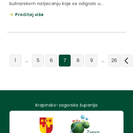
kulinarskom natjecanju koje se odigralo u
Termama Tuhelj. Kulinarski show i natjecanje
Pročitaj više
između ukupno sedam vrhunskih kuhara cijenjenih
zagorskih restorana organizirala je Krapinsko-
zagorska županija povodom promocije najnovije
turističke brošure „Gastroturizam Zagorja“ i
povodom nedavnog dobivanja oznake zaštite
zemljopisnog podrijetla mesa zagorskog purana.
...
...
1
5
6
7
8
9
26
Krapinsko-zagorska županija