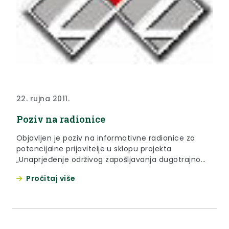
22. rujna 2011.
Poziv na radionice
Objavljen je poziv na informativne radionice za
potencijalne prijavitelje u sklopu projekta
„Unaprjeđenje održivog zapošljavanja dugotrajno
nezaposlenih visokoobrazovanih osoba“. U sklopu
Pročitaj više
projekta „Unaprjeđenje održivog zapošljavanja
dugotrajno nezaposlenih visokoobrazovanih
osoba“, Hrvatski zavod za zapošljavanje organizira
dvodnevne informativne radionice za potencijalne
korisnike bespovratnih sredstava. Radionice će se