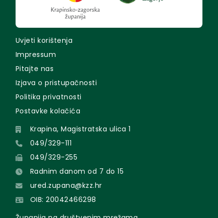
Uvjeti korištenja
Impressum
Pitajte nas
Izjava o pristupačnosti
Politika privatnosti
Postavke kolačića
Krapina, Magistratska ulica 1
049/329-111
049/329-255
Radnim danom od 7 do 15
ured.zupana@kzz.hr
OIB: 20042466298
Županija na društvenim mrežama