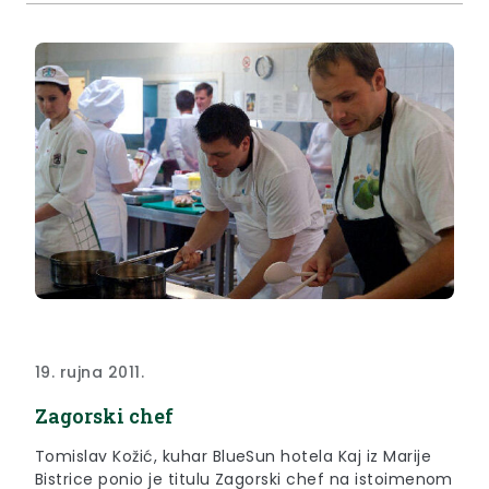
otočnih sustava, pirolitičkih kotlova i kotlova na
pelete te geotermalnu dizalicu topline.
19. rujna 2011.
Zagorski chef
Tomislav Kožić, kuhar BlueSun hotela Kaj iz Marije
Bistrice ponio je titulu Zagorski chef na istoimenom