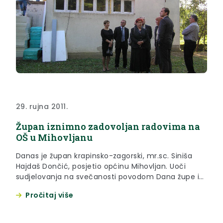
29. rujna 2011.
Župan iznimno zadovoljan radovima na
OŠ u Mihovljanu
Danas je župan krapinsko-zagorski, mr.sc. Siniša
Hajdaš Dončić, posjetio općinu Mihovljan. Uoči
sudjelovanja na svečanosti povodom Dana župe i
općine Mihovljan, župan je obišao Osnovnu školu
Pročitaj više
Ljudevita Gaja u Mihovljanu, a gdje se provode
završni radovi na zamjeni drvenih dotrajalih prozora
novim PVC, energetskim učinkovitijim prozorima, te