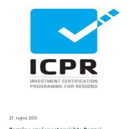
održati u Požegi, Krapini, Čakovcu, Bjelovaru i Sinju.
Detaljne informacije...
21. rujna 2011.