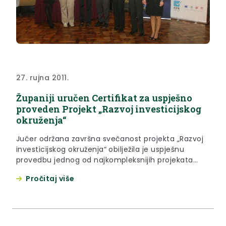
27. rujna 2011.
Županiji uručen Certifikat za uspješno
proveden Projekt „Razvoj investicijskog
okruženja“
Jučer održana završna svečanost projekta „Razvoj
investicijskog okruženja“ obilježila je uspješnu
provedbu jednog od najkompleksnijih projekata
tehničke pomoći koji je financiran iz predpristupnih
Pročitaj više
fondova Europske unije.