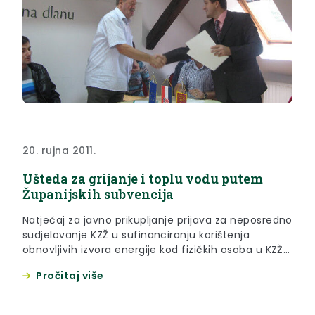
20. rujna 2011.
Ušteda za grijanje i toplu vodu putem
Županijskih subvencija
Natječaj za javno prikupljanje prijava za neposredno
sudjelovanje KZŽ u sufinanciranju korištenja
obnovljivih izvora energije kod fizičkih osoba u KZŽ
za 2011.godinu još uvijek je u tijeku. U posljednjem
Pročitaj više
valu prijava odobreno je 14 zahtjeva za ugradnju
solarnih kolektorskih sustava za pripremu potrošne
tople vode i grijanja u kućanstvima, fotonaponskih