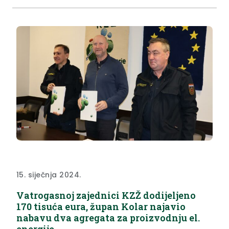
kolegiju je bilo riječi o sljedećoj sjednici Županijske
skupštine koja je planirana početkom ožujka te o
trenutnim...
15. siječnja 2024.
Vatrogasnoj zajednici KZŽ dodijeljeno
170 tisuća eura, župan Kolar najavio
nabavu dva agregata za proizvodnju el.