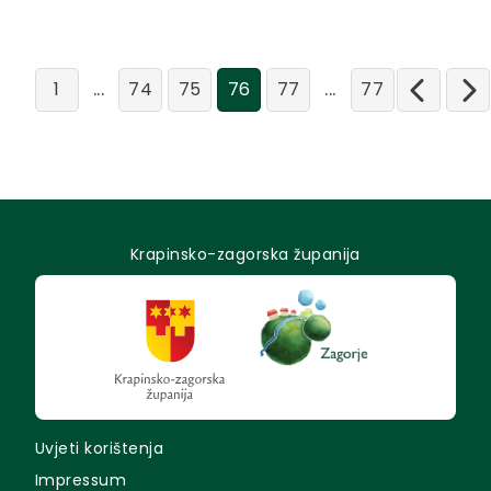
prema programu rada i financijskom...
...
...
1
74
75
76
77
77
Krapinsko-zagorska županija
Uvjeti korištenja
Impressum