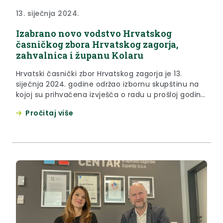
13. siječnja 2024.
Izabrano novo vodstvo Hrvatskog
časničkog zbora Hrvatskog zagorja,
zahvalnica i županu Kolaru
Hrvatski časnički zbor Hrvatskog zagorja je 13.
siječnja 2024. godine održao izbornu skupštinu na
kojoj su prihvaćena izvješća o radu u prošloj godini,
donijeti planovi za 2024. godinu te je ujedno
Pročitaj više
izabrano i novo vodstvo udruge. Novi predsjednik je
Ernest Bifel, a potpredsjednici Ivan Pejica, Slavko
Merkaš i Ivan Drašković Na Skupštini je bio i župan...