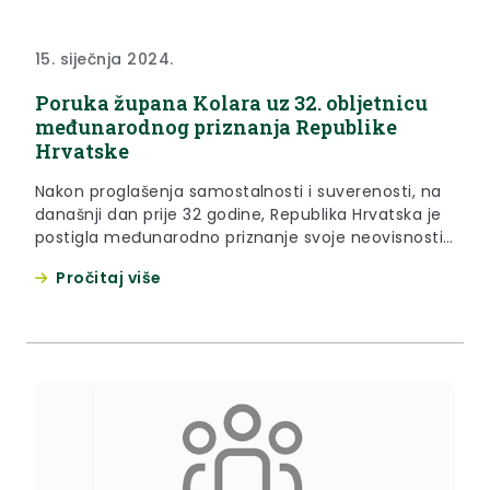
15. siječnja 2024.
Poruka župana Kolara uz 32. obljetnicu
međunarodnog priznanja Republike
Hrvatske
Nakon proglašenja samostalnosti i suverenosti, na
današnji dan prije 32 godine, Republika Hrvatska je
postigla međunarodno priznanje svoje neovisnosti,
čime joj je priznato mjesto među slobodnim
Pročitaj više
nacijama. „Ova važna obljetnica vraća nas u
izuzetno teško vrijeme za našu domovinu, vrijeme
u kojem je gotovo trećina Hrvatske bila okupirana i
u kojem su se branitelji borili...