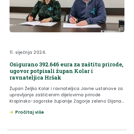
11. siječnja 2024.
Osigurano 392.646 eura za zaštitu prirode,
ugovor potpisali župan Kolar i
ravnateljica Hršak
Župan Željko Kolar i ravnateljica Javne ustanove za
upravljanje zaštićenim dijelovima prirode
Krapinsko-zagorske županije Zagorje zeleno Dijana
Hršak su 10. siječnja 2024. godine potpisali ugovor o
Pročitaj više
sufinanciranju rada Javne ustanove Zagorje zeleno
u 2024. godini. Krapinsko-zagorska županija ovim
ugovorom Javnoj ustanovi Zagorje zeleno
dodjeljuje 392.646 eura za financiranje aktivnosti