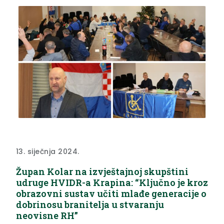
Krapinsko-zagorska županija ovim ugovorima
Poduzetničkom centru Krapinsko-zagorske
županije dodjeljuje 352.750...
13. siječnja 2024.
Župan Kolar na izvještajnoj skupštini
udruge HVIDR-a Krapina: “Ključno je kroz
obrazovni sustav učiti mlađe generacije o
dobrinosu branitelja u stvaranju
neovisne RH”