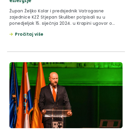
energije
Župan Željko Kolar i predsjednik Vatrogasne
zajednice KZŽ Stjepan Skuliber potpisali su u
ponedjeljak 15. siječnja 2024. u Krapini ugovor o
sufinanciranju rada Vatrogasne zajednice
Pročitaj više
Krapinsko-zagorske županije u 2024. godini vrijedan
170 tisuća eura. Tom prigodom župan Željko Kolar
zahvalio je Vatrogasnoj zajednici na odličnoj
suradnji te vatrogasnim postrojbama i
dobrovoljnim društvima na sjajnom poslu...