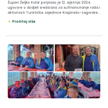
Župan Željko Kolar potpisao je 12. siječnja 2024.
ugovore o dodjeli sredstava za sufinanciranje rada i
aktivnosti Turističke zajednice Krapinsko-zagorske
županije u ovoj godini. Krapinsko-zagorska županija
Pročitaj više
u 2024. godini za Turističku zajednicu osigurala je
iznos od 200 tisuća eura, od čega je 120 tisuća eura
namijenjeno za sufinanciranje rada Turističke
zajednice dok je 80 tisuća...