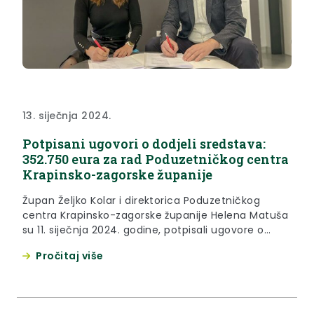
13. siječnja 2024.
Potpisani ugovori o dodjeli sredstava:
352.750 eura za rad Poduzetničkog centra
Krapinsko-zagorske županije
Župan Željko Kolar i direktorica Poduzetničkog
centra Krapinsko-zagorske županije Helena Matuša
su 11. siječnja 2024. godine, potpisali ugovore o
osiguranju sredstava za provođenje aktivnosti rada
Pročitaj više
Poduzetničkog centra KZŽ za 2024. godinu i za
doznačivanje novčanih sredstava za obavljanje
poslova upravljanja Poslovno tehnološkim
inkubatorom Krapinsko-zagorske županije.