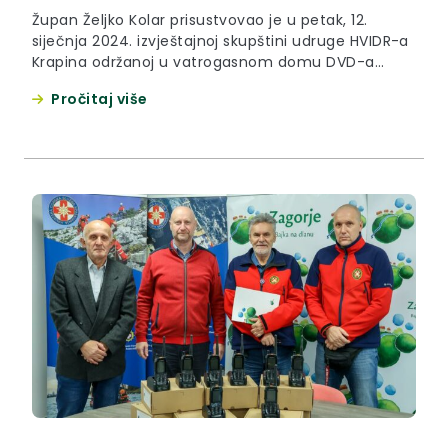
Župan Željko Kolar prisustvovao je u petak, 12.
siječnja 2024. izvještajnoj skupštini udruge HVIDR-a
Krapina održanoj u vatrogasnom domu DVD-a
Krapina. U svom obraćanju župan je braniteljima
Pročitaj više
poručio da brinu o sebi i svom zdravlju jer na taj
način brinu i o svojim obiteljima i najbližima. “S
obzirom da je Opća bolnica Zabok ujedno i...