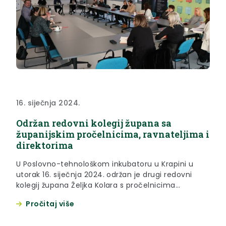
16. siječnja 2024.
Održan redovni kolegij župana sa
županijskim pročelnicima, ravnateljima i
direktorima
U Poslovno-tehnološkom inkubatoru u Krapini u
utorak 16. siječnja 2024. održan je drugi redovni
kolegij župana Željka Kolara s pročelnicima
županijskih upravnih odjela te ravnateljima i
Pročitaj više
direktorima županijskih ustanova, kojemu je
prisustvovala i zamjenica župana Jasna Petek. Na