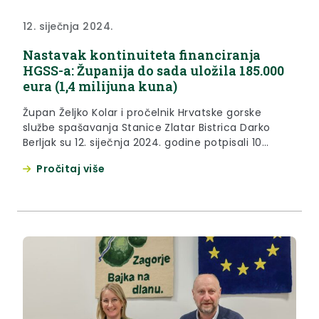
12. siječnja 2024.
Nastavak kontinuiteta financiranja
HGSS-a: Županija do sada uložila 185.000
eura (1,4 milijuna kuna)
Župan Željko Kolar i pročelnik Hrvatske gorske
službe spašavanja Stanice Zlatar Bistrica Darko
Berljak su 12. siječnja 2024. godine potpisali 10
tisuća eura vrijedan ugovor o izravnoj dodjeli
Pročitaj više
financijskih sredstava Krapinsko-zagorske županije
za financiranje djelatnosti Hrvatske gorske službe
spašavanja Stanice Zlatar Bistrica. „Krapinsko-
zagorska županija dosad je u rad Hrvatske gorske
službe spašavanja Stanice Zlatar Bistrica...