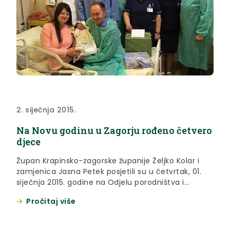
2. siječnja 2015.
Na Novu godinu u Zagorju rođeno četvero
djece
Župan Krapinsko-zagorske županije Željko Kolar i
zamjenica Jasna Petek posjetili su u četvrtak, 01.
siječnja 2015. godine na Odjelu porodništva i
ginekologije u Općoj bolnici Zabok i bolnici
Pročitaj više
hrvatskih veterana prve rodilje u 2015. godini.