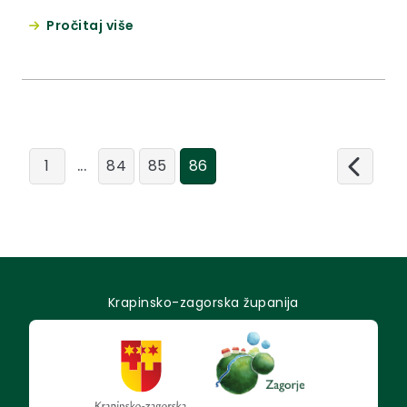
Pročitaj više
...
1
84
85
86
Krapinsko-zagorska županija