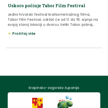
Uskoro počinje Tabor Film Festival
Jedini hrvatski festival kratkometražnog filma,
Tabor Film Festival, održat će od 11. do 19. srpnja na
svojoj staroj lokaciji u dvorcu Veliki Tabor pokraj
Desinića. Tamo će se, u dosad najduljem,
Pročitaj više
devetodnevnom izdanju festivala, moći vidjeti
probrana svjetska produkcija kratkometražnog
filma.
Krapinsko-zagorska županija