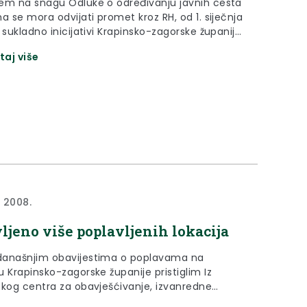
em na snagu Odluke o određivanju javnih cesta
a se mora odvijati promet kroz RH, od 1. siječnja
 sukladno inicijativi Krapinsko-zagorske županije i
Đurmanec, tranzitni teretni promet više se neće
taj više
vijati državnom cestom D1, Krapina - Gornji
 već autocestom
a 2008.
vljeno više poplavljenih lokacija
anašnjim obavijestima o poplavama na
 Krapinsko-zagorske županije pristiglim Iz
skog centra za obavješćivanje, izvanredne
e prijavljene su zasad na tri lokacije Hum na Sutli,