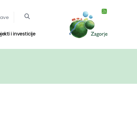
jave
jekti i investicije