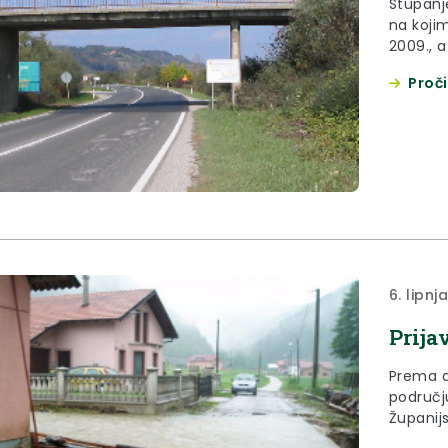
Stupanj
na kojim
2009., a
Općine 
Proči
moći od
Macelj,
6. lipnj
Prija
Prema d
području
Županij
situacij