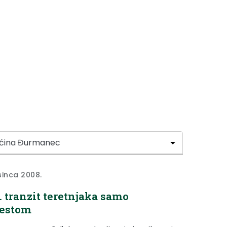
sinca 2008.
1. tranzit teretnjaka samo
cestom