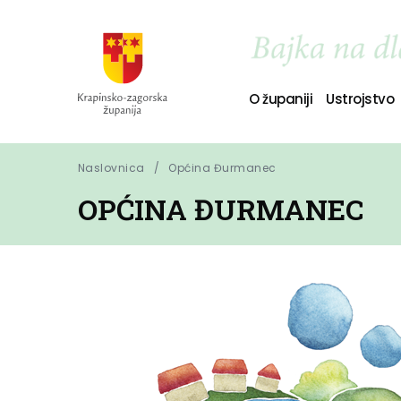
O županiji
Ustrojstvo
Naslovnica
Općina Đurmanec
OPĆINA ĐURMANEC