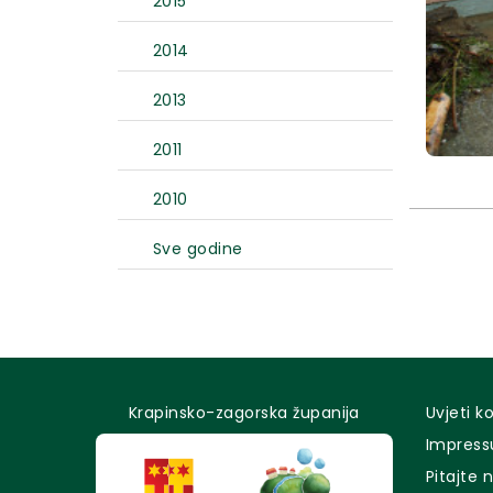
2015
2014
2013
2011
2010
Sve godine
Krapinsko-zagorska županija
Uvjeti k
Impres
Pitajte 