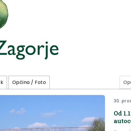
ik
Općina / Foto
30. pro
Od 1.
auto