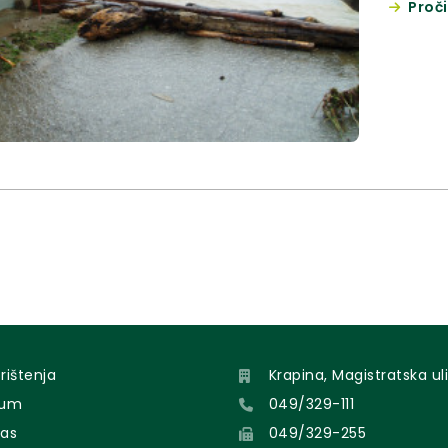
Proči
Macelj 
orištenja
Krapina, Magistratska uli
sum
049/329-111
nas
049/329-255