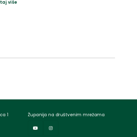
taj više
i Đurmanec.
ca 1
Županija na društvenim mrežama