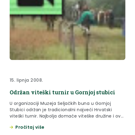
15. lipnja 2008.
Održan viteški turnir u Gornjoj stubici
U organizaciji Muzeja Seljačkih buna u Gornjoj
Stubici održan je tradicionalni najveći Hrvatski
viteški turnir. Najbolja domaće viteške družine i ove
su nas godine podsjetile kako se u Hrvatskoj živjelo i
Pročitaj više
zabavljalo prije Turskih provala u naše krajeve.