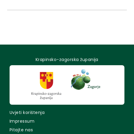
Komentar i izjavu na temu priloga dala je "supruga
Franje Tahija" organizatorica turnira.
Krapinsko-zagorska županija
Uvjeti korištenja
Impressum
Pitajte nas