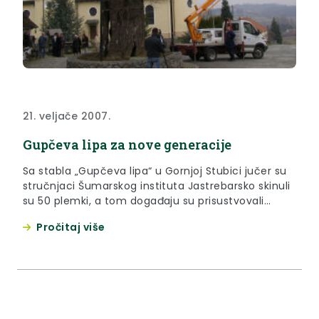
21. veljače 2007.
Gupčeva lipa za nove generacije
Sa stabla „Gupčeva lipa“ u Gornjoj Stubici jučer su
stručnjaci Šumarskog instituta Jastrebarsko skinuli
su 50 plemki, a tom događaju su prisustvovali
županica Krapinsko-zagorske županije Vlasta
Pročitaj više
Hubicki i načelnik Gornje Stubice Željko Lisak.