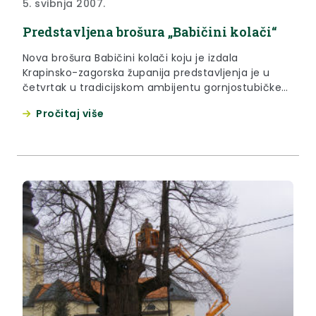
5. svibnja 2007.
Predstavljena brošura „Babičini kolači“
Nova brošura Babičini kolači koju je izdala
Krapinsko-zagorska županija predstavljenja je u
četvrtak u tradicijskom ambijentu gornjostubičke
Bertije pod lipom kod Gupčeve lipe. Brošuru je
Pročitaj više
predstavila Krapinsko-zagorska županica Vlasta
Hubicki, a u njoj se nalaze 26 recepata raznih
kolača.