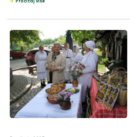
Pročitaj više
predstavile Vlasta Hubicki, županica Krapinsko-
zagorske županije i Goranka Horjan, glavna
urednica monografije.