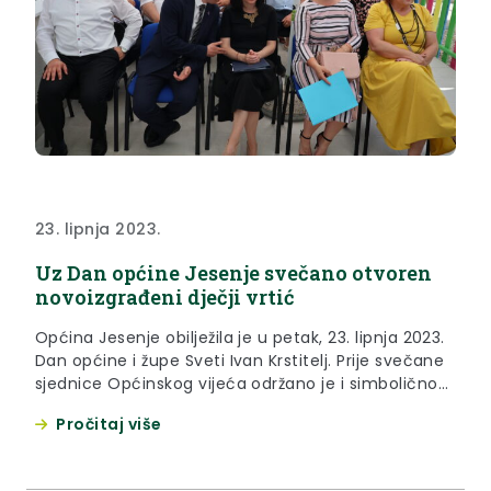
23. lipnja 2023.
Uz Dan općine Jesenje svečano otvoren
novoizgrađeni dječji vrtić
Općina Jesenje obilježila je u petak, 23. lipnja 2023.
Dan općine i župe Sveti Ivan Krstitelj. Prije svečane
sjednice Općinskog vijeća održano je i simbolično
otvorenje novoizgrađenog dječjeg vrtića, kojeg su
Pročitaj više
otvorile izaslanica predsjednika Vlade RH Andreja
Plenkovića, ministrica poljoprivrede Marija Vučković
i Martina Draganić, majka petero djece, od kojih