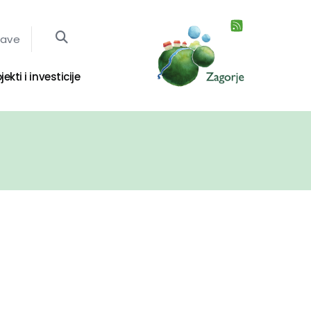
jave
jekti i investicije