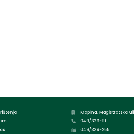
orištenja
Krapina, Magistratska uli
sum
049/329-111
nas
049/329-255