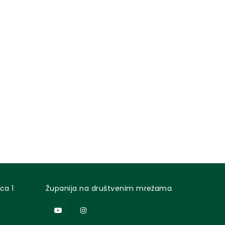
ca 1
Županija na društvenim mrežama