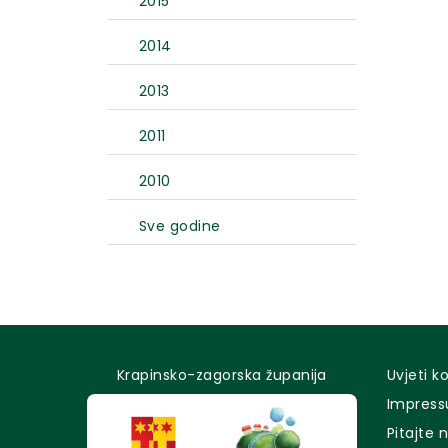
2015
2014
2013
2011
2010
Sve godine
Krapinsko-zagorska županija
Uvjeti k
Impres
Pitajte 