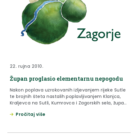
22. rujna 2010.
Župan proglasio elementarnu nepogodu
Nakon poplava uzrokovanih izljevanjem rijeke Sutle
te brojnih šteta nastalih poplavljivanjem Klanjca,
Kraljevca na Sutli, Kumrovca i Zagorskih sela, župan
je danas za područje ovih jedinica lokalne
Pročitaj više
samouprave proglasio stanje elementarne
nepogode