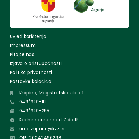
Uvjeti korištenja
Impressum
Pitajte nas
Izjava o pristupačnosti
Politika privatnosti
Postavke kolačića
Krapina, Magistratska ulica 1
049/329-111
049/329-255
Radnim danom od 7 do 15
ured.zupana@kzz.hr
OIB: 20042466298