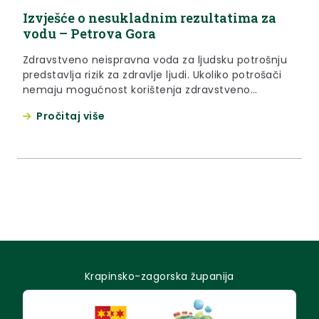
Izvješće o nesukladnim rezultatima za
vodu – Petrova Gora
Zdravstveno neispravna voda za ljudsku potrošnju
predstavlja rizik za zdravlje ljudi. Ukoliko potrošači
nemaju mogućnost korištenja zdravstveno
ispravne vode, kod mikrobiološkog onečišćenja
Pročitaj više
preporuča se mjera prokuhavanja vode prije
upotrebe. Za više informacija molimo obratite se
Zavodu za javno zdravstvo Krapinsko-zagorske
županije, Odjelu za ekologiju.
Krapinsko-zagorska županija