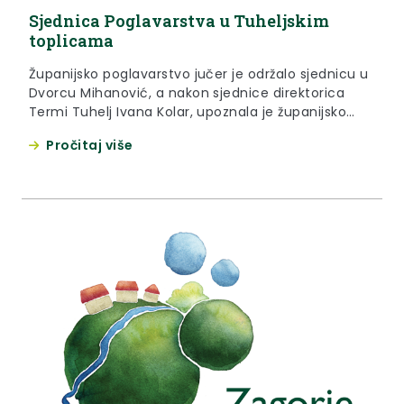
Sjednica Poglavarstva u Tuheljskim
toplicama
Županijsko poglavarstvo jučer je održalo sjednicu u
Dvorcu Mihanović, a nakon sjednice direktorica
Termi Tuhelj Ivana Kolar, upoznala je županijsko
čelništvo s ostvarivanjem programa razvoja Termi
Pročitaj više
Tuhelj, a poslije te prezentacije uslijedio je obilazak.