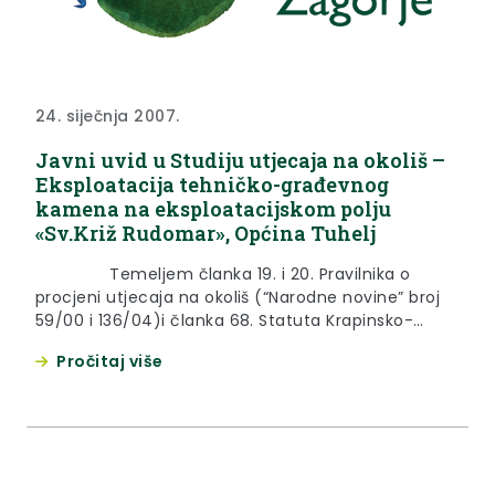
24. siječnja 2007.
Javni uvid u Studiju utjecaja na okoliš –
Eksploatacija tehničko-građevnog
kamena na eksploatacijskom polju
«Sv.Križ Rudomar», Općina Tuhelj
Temeljem članka 19. i 20. Pravilnika o
procjeni utjecaja na okoliš (“Narodne novine” broj
59/00 i 136/04)i članka 68. Statuta Krapinsko-
zagorske županije (“Službeni glasnik Krapinsko-
Pročitaj više
zagorske županije” broj 13/01), objavljuje se
JAVNI UVIDu Studiju utjecaja na okoliš-
Eksploatacija tehničko-građevnog kamena
naeksploatacijskom polju «Sv.Križ Rudomar», Općina
Tuhelj I Odluka Komisije Odluka Komisije za ocjenu
utjecaja na okoliš Eksploatacija tehničko–