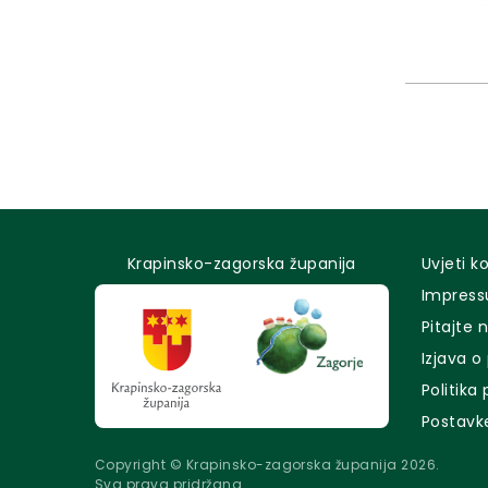
Krapinsko-zagorska županija
Uvjeti k
Impres
Pitajte 
Izjava o
Politika
Postavk
Copyright © Krapinsko-zagorska županija 2026.
Sva prava pridržana.