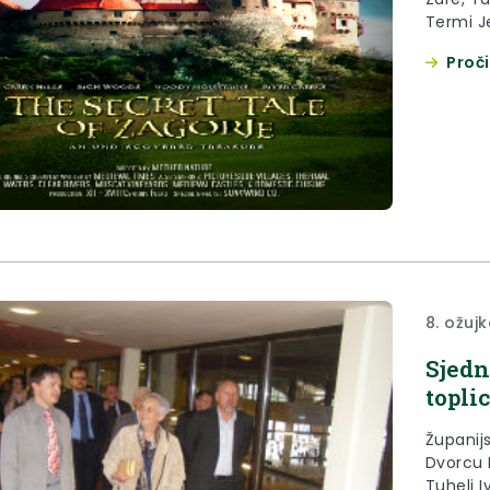
Termi J
međunar
Proči
8. ožuj
Sjedn
topli
Županijs
Dvorcu 
Tuhelj I