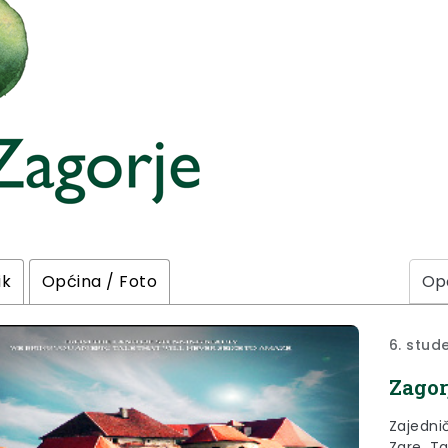
ik
Općina / Foto
6. stud
Zagor
Zajedni
Zare, Ta