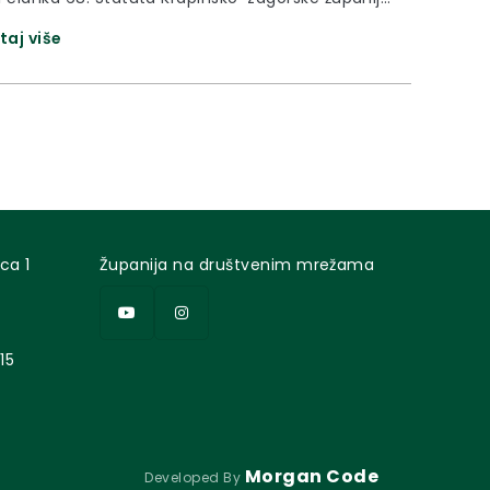
ni glasnik Krapinsko-zagorske županije” broj
taj više
 objavljuje se JAVNI UVIDu Studiju utjecaja na
Eksploatacija tehničko-građevnog kamena
oatacijskom polju «Sv.Križ Rudomar», Općina
I Odluka Komisije Odluka Komisije za ocjenu
a na okoliš Eksploatacija tehničko–građevnog...
ca 1
Županija na društvenim mrežama
15
Morgan Code
Developed By