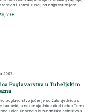
ezerčica i Termi Tuhelj na najprestižnijem
odnom festivalu kratkometražnog filma.
taj više
ka 2007.
ica Poglavarstva u Tuheljskim
cama
ko poglavarstvo jučer je održalo sjednicu u
Mihanović, a nakon sjednice direktorica Termi
vana Kolar, upoznala je županijsko čelništvo s