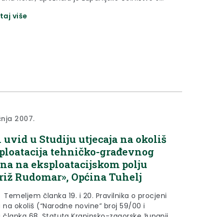
vanjem programa razvoja Termi Tuhelj, a poslije
taj više
ntacije uslijedio je obilazak.
čnja 2007.
 uvid u Studiju utjecaja na okoliš
ploatacija tehničko-građevnog
a na eksploatacijskom polju
riž Rudomar», Općina Tuhelj
em članka 19. i 20. Pravilnika o procjeni
 na okoliš (“Narodne novine” broj 59/00 i
i članka 68. Statuta Krapinsko-zagorske županije