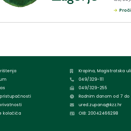
(“Službe
Proči
13/01),
okoliš-
naekspl
Tuhelj 
utjecaj
orištenja
Krapina, Magistratska uli
sum
049/329-111
nas
049/329-255
 pristupačnosti
Radnim danom od 7 do 
 privatnosti
ured.zupana@kzz.hr
e kolačića
OIB: 20042466298