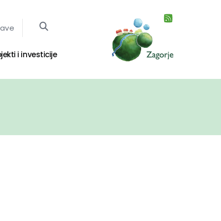
jave
jekti i investicije