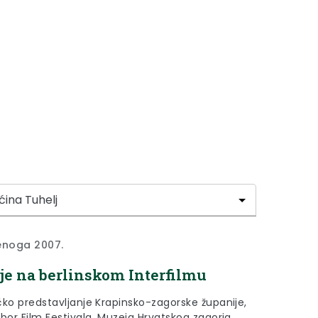
enoga 2007.
je na berlinskom Interfilmu
čko predstavljanje Krapinsko-zagorske županije,
bor Film Festivala, Muzeja Hrvatskog zagorja,