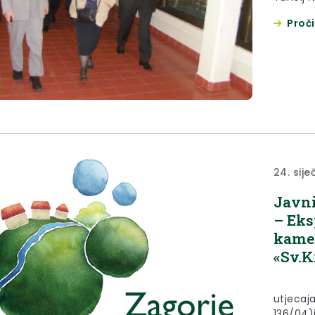
ostvari
Proči
te preze
24. sije
Javni
– Eks
kamen
«Sv.K
Temelj
utjecaja
136/04)