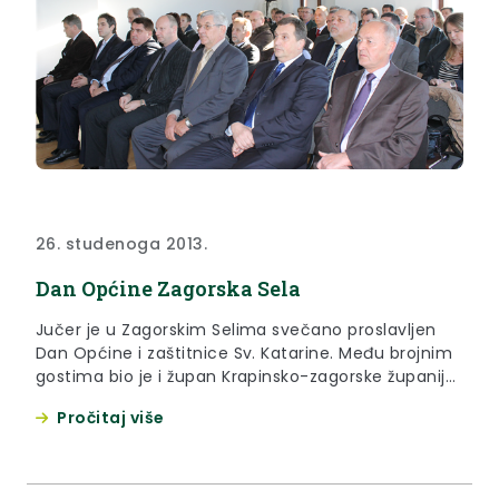
26. studenoga 2013.
Dan Općine Zagorska Sela
Jučer je u Zagorskim Selima svečano proslavljen
Dan Općine i zaštitnice Sv. Katarine. Među brojnim
gostima bio je i župan Krapinsko-zagorske županije
Željko Kolar te načelnici i gradonačelnici susjednih
Pročitaj više
gradova i općina kao i poduzetnici i predstavnici
udruga.