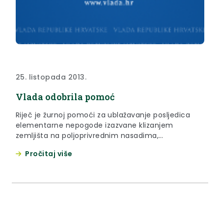
25. listopada 2013.
Vlada odobrila pomoć
Riječ je žurnoj pomoći za ublažavanje posljedica
elementarne nepogode izazvane klizanjem
zemljišta na poljoprivrednim nasadima,
poljoprivrednom i građevinskom zemljištu te za
Pročitaj više
sanaciju stambeno –građevinskih objekata, u
ukupnom iznosu od 2. 277.245,00 kuna.