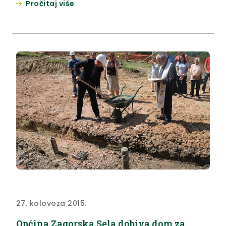
Pročitaj više
pripremio je domaćin – seosko domaćinstvo
Grešna gorica.
27. kolovoza 2015.
Općina Zagorska Sela dobiva dom za