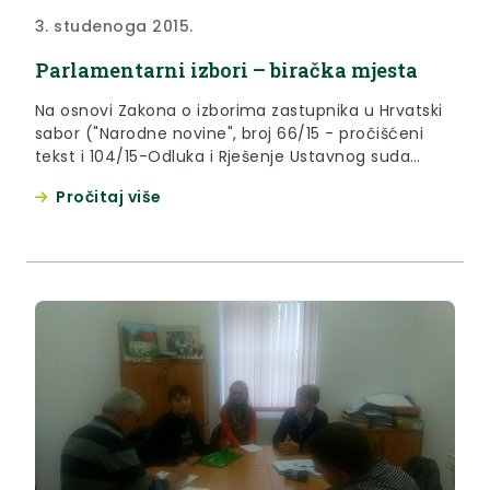
3. studenoga 2015.
Parlamentarni izbori – biračka mjesta
Na osnovi Zakona o izborima zastupnika u Hrvatski
sabor ("Narodne novine", broj 66/15 - pročišćeni
tekst i 104/15-Odluka i Rješenje Ustavnog suda
Republike Hrvatske, broj: U-I-1397/2015 od 24. rujna
Pročitaj više
2015., dalje: Zakon) Izborno povjerenstvo III. izborne
jedinice donosi Rješenja o određivanju biračkih
mjesta