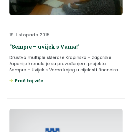
19. listopada 2015.
“Sempre – uvijek s Vama!”
Društvo multiple skleroze Krapinsko – zagorske
županije krenulo je sa provođenjem projekta
Sempre – Uvijek s Vama kojeg u cijelosti financira
Ministarstvo zdravlja. Projekt je počeo 1. listopada
Pročitaj više
2015. godine te traje 12 mjeseci.