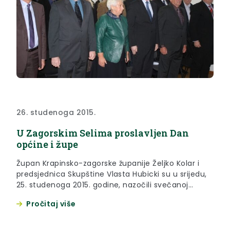
26. studenoga 2015.
U Zagorskim Selima proslavljen Dan
općine i župe
Župan Krapinsko-zagorske županije Željko Kolar i
predsjednica Skupštine Vlasta Hubicki su u srijedu,
25. studenoga 2015. godine, nazočili svečanoj
sjednici Općinskog vijeća Zagorskih Sela koja je
Pročitaj više
povodom Dana općine održana u zgradi stare škole
u Zagorskim Selima