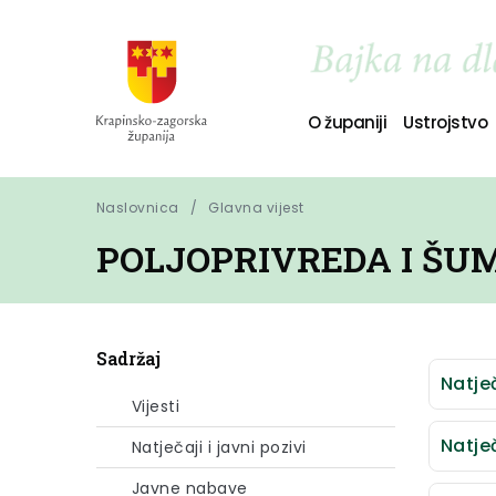
O županiji
Ustrojstvo
Naslovnica
Glavna vijest
POLJOPRIVREDA I Š
Sadržaj
Natje
Vijesti
Natje
Natječaji i javni pozivi
Javne nabave