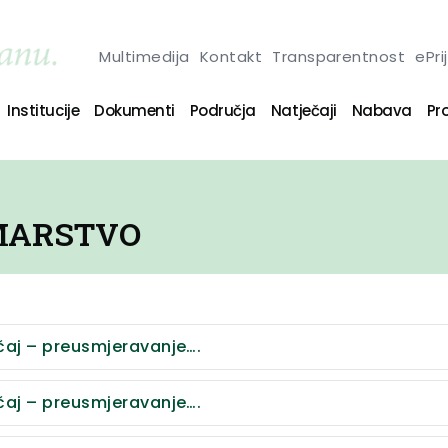
Multimedija
Kontakt
Transparentnost
ePri
Institucije
Dokumenti
Područja
Natječaji
Nabava
Pro
UMARSTVO
čaj – preusmjeravanje….
čaj – preusmjeravanje….