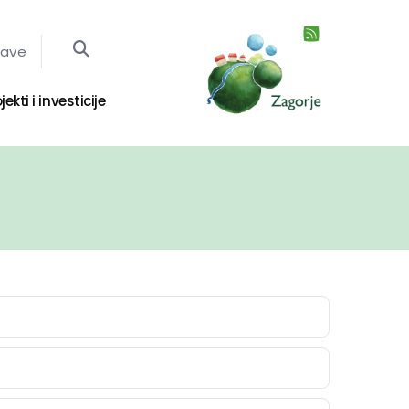
jave
jekti i investicije