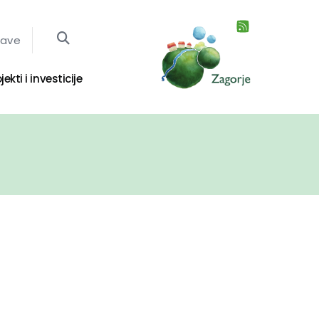
jave
jekti i investicije