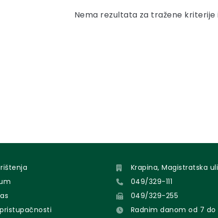
Nema rezultata za tražene kriterije 
orištenja
Krapina, Magistratska uli
sum
049/329-111
nas
049/329-255
 pristupačnosti
Radnim danom od 7 do 