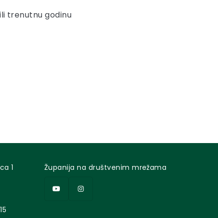
ili trenutnu godinu
ca 1
Županija na društvenim mrežama
15