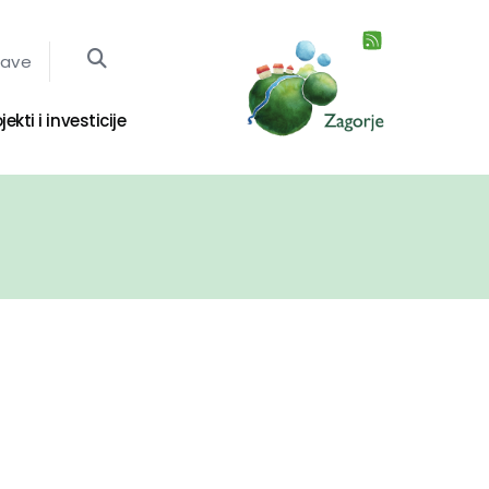
jave
jekti i investicije