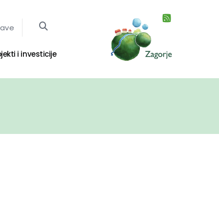
jave
jekti i investicije