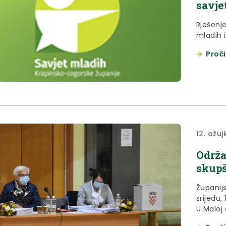
savje
Rješenj
mladih 
Proči
12. ožuj
Održa
skupš
Županij
srijedu,
U Maloj
okupio s