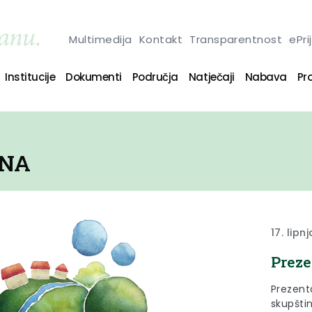
Multimedija
Kontakt
Transparentnost
ePri
Institucije
Dokumenti
Područja
Natječaji
Nabava
Pro
INA
17. lipn
Preze
Prezent
skupštin