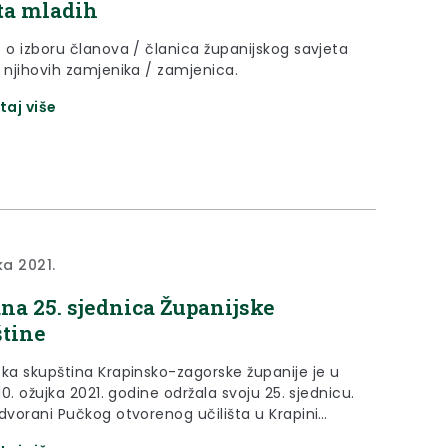
ta mladih
e o izboru članova / članica županijskog savjeta
i njihovih zamjenika / zamjenica.
taj više
ka 2021.
na 25. sjednica Županijske
tine
ska skupština Krapinsko-zagorske županije je u
 10. ožujka 2021. godine održala svoju 25. sjednicu.
 dvorani Pučkog otvorenog učilišta u Krapini
e 31 član i članica Skupštine na čelu sa