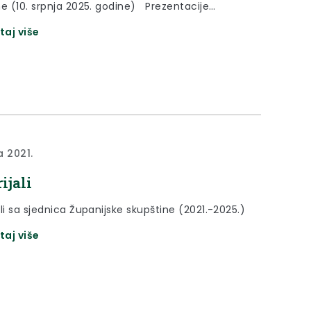
ne (10. srpnja 2025. godine) Prezentacije
ne na sjednicama Županijske skupštine u sazivu
taj više
25. 13. sjednica Županijske skupštine (28. lipnja
dine) 12. sjednica Županijske skupštine (03.
2023. godine) 11. sjednica Županijske skupštine
jka 2023. godine) 10. sjednica Županijske
e...
ja 2021.
ijali
li sa sjednica Županijske skupštine (2021.-2025.)
taj više