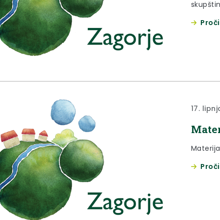
skupšti
prikaza
Proči
2021.-20
2023. go
travnja 
(03. ožu
skupštin
17. lipn
Mater
Materija
Proči