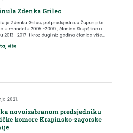
nula Zdenka Grilec
la je Zdenka Grilec, potpredsjednica Županijske
ne u mandatu 2005.-2009., članica Skupštine u
2013.-2017. i kroz dugi niz godina članica više
ijela Županijske skupštine.
taj više
nja 2021.
tka novoizabranom predsjedniku
ičke komore Krapinsko-zagorske
ije