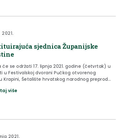
a 2021.
ituirajuća sjednica Županijske
tine
 će se održati 17. lipnja 2021. godine (četvrtak) u
ati u Festivalskoj dvorani Pučkog otvorenog
 u Krapini, Šetalište hrvatskog narodnog preproda
taj više
nja 2021.