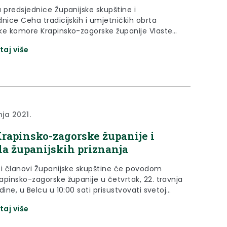
a predsjednice Županijske skupštine i
nice Ceha tradicijskih i umjetničkih obrta
ke komore Krapinsko-zagorske županije Vlaste
 novoizabranom predsjedniku Obrtničke komore
taj više
ko-zagorske županije Darku Vargi.
nja 2021.
rapinsko-zagorske županije i
la županijskih priznanja
 i članovi Županijske skupštine će povodom
apinsko-zagorske županije u četvrtak, 22. travnja
i prisustvovati svetoj
rkvi Majke Božje Snježne, koja je i zaštitnica
taj više
kođer će 22. travnja u 17:30 sati u Hotelu
Termama Tuhelj prisustvovati svečanosti dodjele