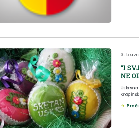
priznanja
dodijeli
ožujka 2
3. travn
“I S
NE O
Uskrsna
Krapins
Proči