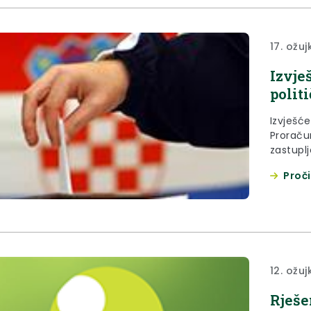
17. ožuj
Izvje
polit
Izvješće
Proraču
zastuplj
Proči
12. ožuj
Rješe