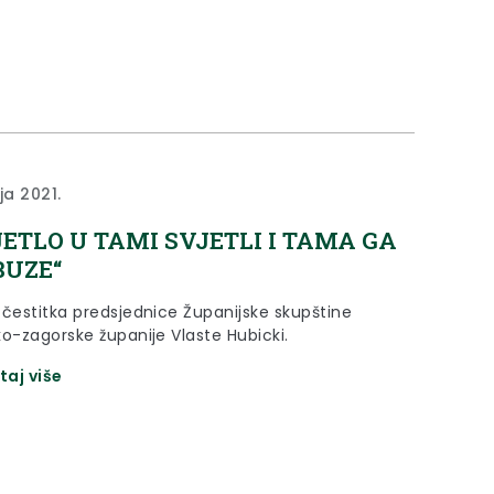
 Krapinsko-zagorske županije, koja će se
ti prema Odluci sa 25. sjednice Skupštine od 10.
021. godine.
ja 2021.
VJETLO U TAMI SVJETLI I TAMA GA
BUZE“
 čestitka predsjednice Županijske skupštine
ko-zagorske županije Vlaste Hubicki.
taj više