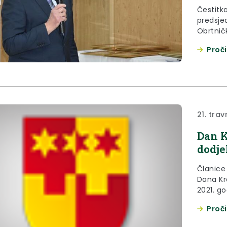
Čestitk
predsjed
Obrtnič
Hubicki
Proči
Krapins
21. trav
Dan K
dodje
Članice
Dana Kr
2021. godine, u Belcu u 10:00 sat
misi u c
Proči
Županije. Ta
Well u 