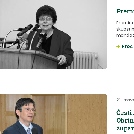
Premi
Preminu
skupšti
mandatu 
radnih t
Proči
21. trav
Česti
Obrtn
župan