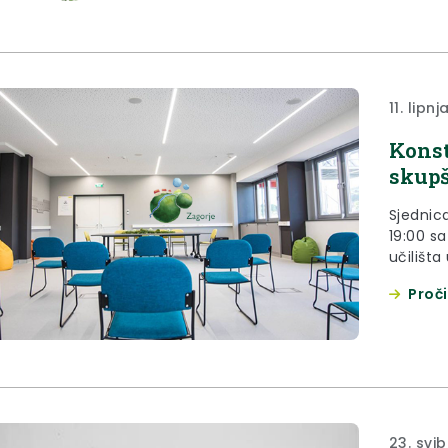
11. lipnj
Konst
skupš
Sjednica
19:00 s
učilišta
13.
Proči
23. svib