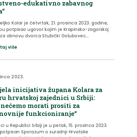
stveno-edukativno zabavnog
a“
ljko Kolar je četvrtak, 21. prosinca 2023. godine,
bu potpisao ugovor kojim je Krapinsko-zagorskoj
i za obnovu dvorca Stubički Golubovec
eno 9.190.161,26 eura iz Mehanizma za oporavak i
taj više
t EU. Župan Željko Kolar je nakon potpisivanja
o kako je cjelovita obnova dvorca ujedno i prva
alizacije ZEZ – znanstveno-edukativno zabavnog
velikog...
sinca 2023.
jela inicijativa župana Kolara za
ru hrvatskoj zajednici u Srbiji:
 nećemo morati prositi za
novnije funkcioniranje“
ci u Republici Srbiji je u petak, 15. prosinca 2023.
 potpisan Sporazum o suradnji Hrvatske