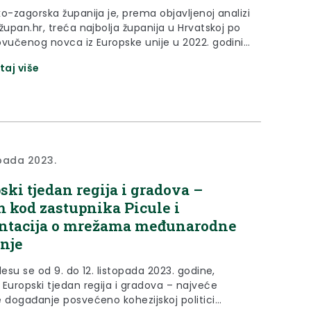
o-zagorska županija je, prema objavljenoj analizi
župan.hr, treća najbolja županija u Hrvatskoj po
ovučenog novca iz Europske unije u 2022. godini.
i se ističe kako je Krapinsko-zagorska županija u
taj više
odini povukla 54.403.855 eura iz Europskih
, odnosno 68,03 % više u odnosu na 2021.
„Mi smo uvijek znali da naša...
opada 2023.
ski tjedan regija i gradova –
m kod zastupnika Picule i
ntacija o mrežama međunarodne
nje
lesu se od 9. do 12. listopada 2023. godine,
 Europski tjedan regija i gradova – najveće
e događanje posvećeno kohezijskoj politici