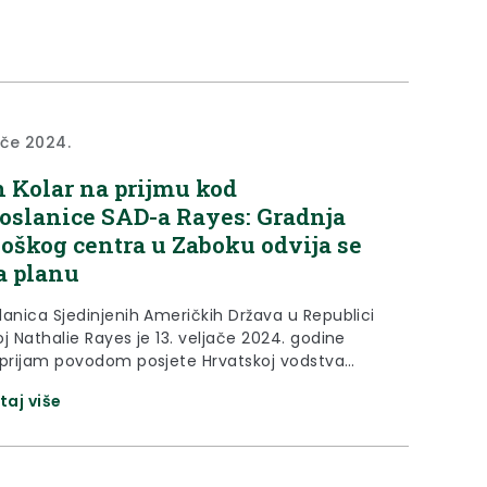
ače 2024.
 Kolar na prijmu kod
oslanice SAD-a Rayes: Gradnja
oškog centra u Zaboku odvija se
a planu
lanica Sjedinjenih Američkih Država u Republici
j Nathalie Rayes je 13. veljače 2024. godine
 prijam povodom posjete Hrvatskoj vodstva
g američkog medicinskog centra University of
taj više
rh Medical Center (UPMC) i s ciljem upoznavanja
e izgradnje sveobuhvatnog onkološkog centra
j bolnici Zabok i bolnici hrvatskih veterana. Na
e bio i župan Krapinsko-zagorske županije...