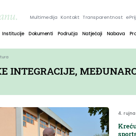
Multimedija
Kontakt
Transparentnost
ePri
Institucije
Dokumenti
Područja
Natječaji
Nabava
Pro
ltura
KE INTEGRACIJE, MEĐUNAR
4. rujn
Kreću
sport