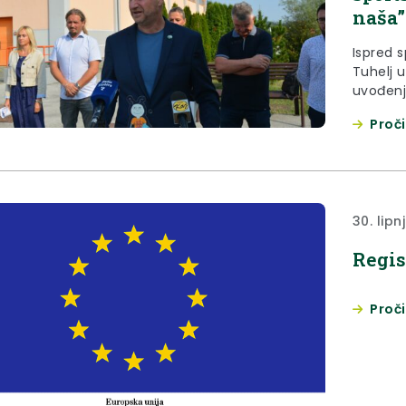
naša”
Ispred 
Tuhelj u
uvođenj
otklanj
Proči
Ukupna v
u sklopu
konstru
prokišnj
30. lipn
Regis
Proči