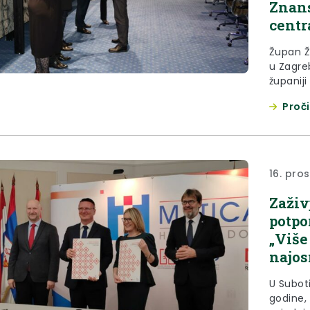
Znan
centr
Župan Že
u Zagre
županij
dodijelj
Proči
otpornos
istaknu
faza re
centra, 
16. pro
Zaživ
potpo
„Više
najos
U Suboti
godine,