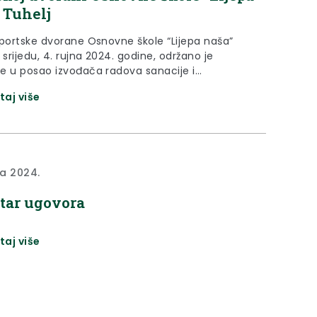
 Tuhelj
sportske dvorane Osnovne škole “Lijepa naša”
 srijedu, 4. rujna 2024. godine, održano je
e u posao izvođača radova sanacije i
anja nedostataka školske sportske dvorane.
taj više
rijednost investicije je 319.374,13 eura te će se
 nje izvesti sanacija postojeće krovne
kcije zgrade pokrivene sendvič panelima koji
avaju te su vremenom izgubili svojstva...
ja 2024.
tar ugovora
taj više