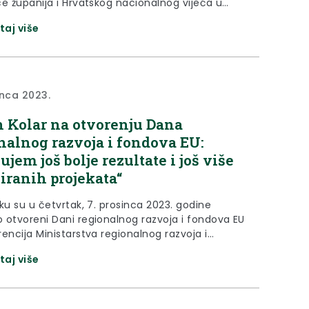
ce županija i Hrvatskog nacionalnog vijeća u
i Srbiji. Inicijativu za potpisivanje sporazuma
taj više
o je župan Krapinsko-zagorske županije Željko
zvršni odbor Hrvatske zajednice županija je tu
ivu prihvatio 20. rujna 2023. godine na sjednici
 u Krapini....
inca 2023.
 Kolar na otvorenju Dana
nalnog razvoja i fondova EU:
ujem još bolje rezultate i još više
ziranih projekata“
ku su u četvrtak, 7. prosinca 2023. godine
 otvoreni Dani regionalnog razvoja i fondova EU
encija Ministarstva regionalnog razvoja i
 EU o razmjeni iskustva i mogućnostima
taj više
ranja iz EU fondova. Na otvorenju Dana
nog razvoja i fondova EU bio je i župan
o-zagorske županije Željko Kolar, kao i
jica Zagorske razvojne...