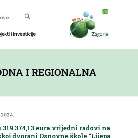
jave
jekti i investicije
ODNA I REGIONALNA
a 2024.
 319.374,13 eura vrijedni radovi na
skoj dvorani Osnovne škole “Lijepa