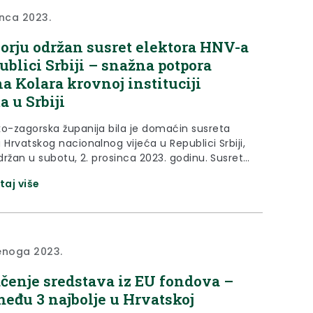
inca 2023.
orju održan susret elektora HNV-a
ublici Srbiji – snažna potpora
a Kolara krovnoj instituciji
a u Srbiji
ko-zagorska županija bila je domaćin susreta
 Hrvatskog nacionalnog vijeća u Republici Srbiji,
održan u subotu, 2. prosinca 2023. godinu. Susret
a održan je u Poslovno-tehnološkom inkubatoru
taj više
ko-zagorske županije u Krapini, nakon čega se
ija Hrvatskog nacionalnog vijeća u Republici
 Klanjcu susrela i sa županom Željkom Kolarom. „U
e stigla...
enoga 2023.
čenje sredstava iz EU fondova –
eđu 3 najbolje u Hrvatskoj