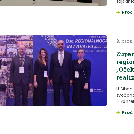
zajedni
Republic
Proči
pokrenu
Kolar, I
inicijat
održanoj
8. pros
Župan
regio
„Oček
reali
U Šibeni
svečano
– konfer
fondova
Proči
financi
regional
Krapinsk
ravnatel