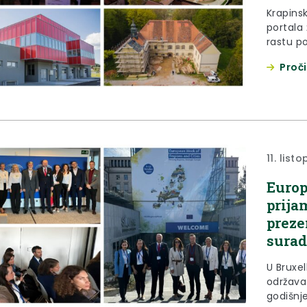
Krapinsk
portala 
rastu p
U analiz
Proči
2022. g
fondova
godinu. 
11. list
Europ
prija
preze
surad
U Bruxel
održava
godišnj