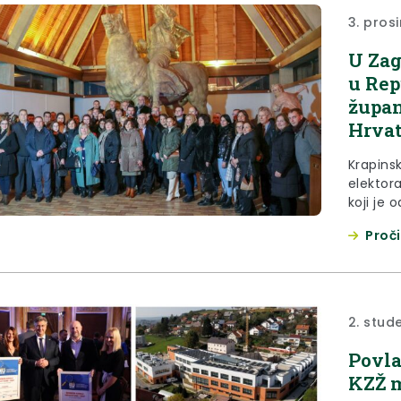
3. pros
U Zag
u Rep
župan
Hrvat
Krapins
elektora
koji je 
elektor
Proči
Krapins
delegac
Srbiji u
Zagorje j
2. stud
Povla
KZŽ m