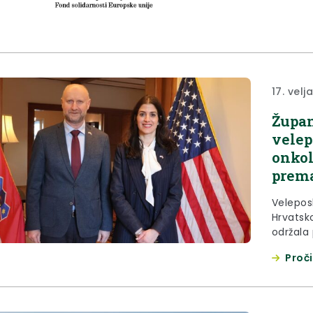
17. velj
Župan
velep
onkol
prem
Velepos
Hrvatsko
održala
najveće
Proči
Pittsbu
dinamik
pri Općo
prijmu j