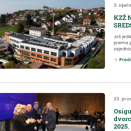
3. siječ
KZŽ 
SRED
Još jeda
prema p
zajedni
prema p
Proči
Krapins
zahvalju
dok je 
i 849 tis
23. pro
Osigu
dvorc
2025.