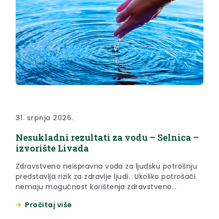
31. srpnja 2026.
Nesukladni rezultati za vodu – Selnica –
izvorište Livada
Zdravstveno neispravna voda za ljudsku potrošnju
predstavlja rizik za zdravlje ljudi. Ukoliko potrošači
nemaju mogućnost korištenja zdravstveno
ispravne vode, kod mikrobiološkog onečišćenja
Pročitaj više
preporuča se mjera prokuhavanja vode prije
upotrebe. Za više informacija molimo obratite se