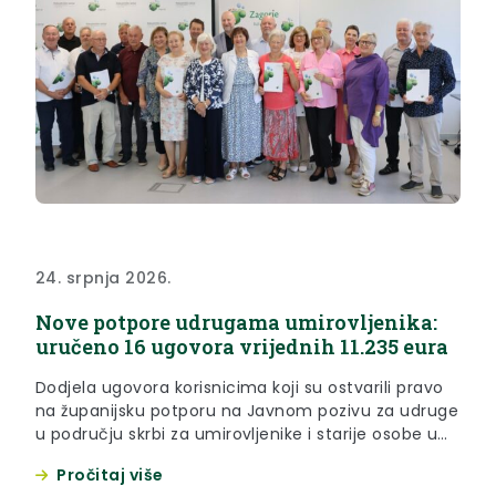
24. srpnja 2026.
Nove potpore udrugama umirovljenika:
uručeno 16 ugovora vrijednih 11.235 eura
Dodjela ugovora korisnicima koji su ostvarili pravo
na županijsku potporu na Javnom pozivu za udruge
u području skrbi za umirovljenike i starije osobe u
Krapinsko-zagorskoj županiji održana je 24. srpnje
Pročitaj više
2026. godina. Pravo na ukupnu potporu od 11.235,27