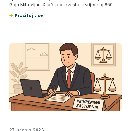
Gaja Mihovljan. Riječ je o investiciji vrijednoj 860
tisuća eura koja obuhvaća konstruktivnu,
Pročitaj više
protupotresnu i energetsku obnovu, uređenje
okoliša, obnovu sportske dvorane i opremanje
knjižnice. „Zadovoljan sam što smo polagano, ali
sigurno došli pred završetak ovih radova. Kao što
znate,...
27. srpnja 2026.