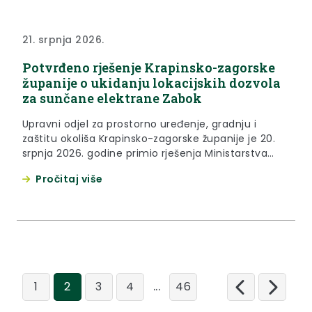
21. srpnja 2026.
Potvrđeno rješenje Krapinsko-zagorske
županije o ukidanju lokacijskih dozvola
za sunčane elektrane Zabok
Upravni odjel za prostorno uređenje, gradnju i
zaštitu okoliša Krapinsko-zagorske županije je 20.
srpnja 2026. godine primio rješenja Ministarstva
prostornoga uređenja, graditeljstva i državne
Pročitaj više
imovine kojima su odbijene žalbe izjavljene protiv
rješenja navedenog Upravnog odjela o oglašavanju
ništavim lokacijskih dozvola za sunčane elektrane
Zabok 1, 2, 3, 4 i 5.
...
1
2
3
4
46