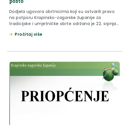
posto
Dodjela ugovora obrtnicima koji su ostvarili pravo
na potporu Krapinsko-zagorske županije za
tradicijske i umjetničke obrte održana je 22. srpnja
2026. godine u prostorijama Poslovno tehnološkog
Pročitaj više
inkubatora Krapinsko-zagorske županije u Krapini.
Ugovore ukupne vrijednosti 72.186,93 eura je
dobitnicima potpore uručio župan Željko Kolar
zajedno s predsjednikom županijske obrtničke
komore Nenadom Kučišem i županijskom
pročelnicom za...