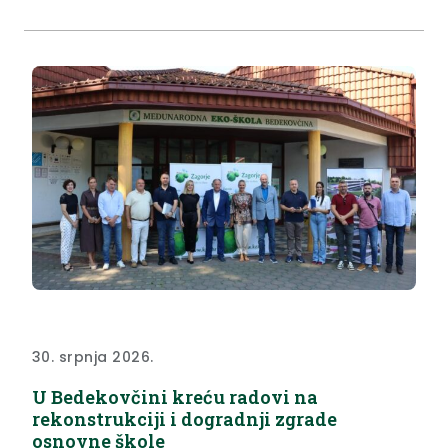
Zavodu za javno zdravstvo Krapinsko-zagorske
županije, Odjelu za ekologiju. Analitičko izvješće
broj: V02428/26 (127382) Lokacija: Selnica, privatna
kuća vl. Krajačić...
30. srpnja 2026.
U Bedekovčini kreću radovi na
rekonstrukciji i dogradnji zgrade
osnovne škole