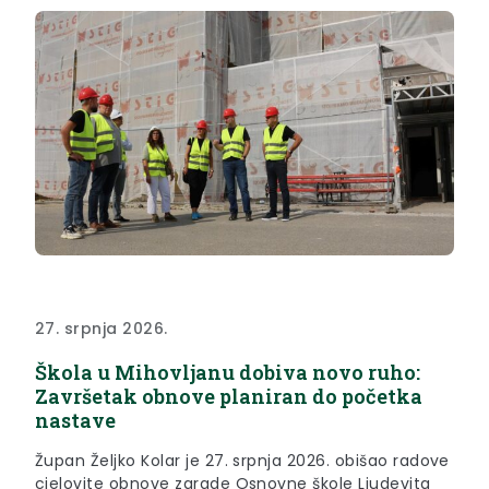
Anđelko Švaljek, predsjednik Obrtničke komore
Krapinsko-zagorske županije Nenad...
27. srpnja 2026.
Škola u Mihovljanu dobiva novo ruho:
Završetak obnove planiran do početka
nastave
Župan Željko Kolar je 27. srpnja 2026. obišao radove
cjelovite obnove zgrade Osnovne škole Ljudevita