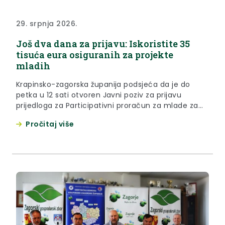
29. srpnja 2026.
Još dva dana za prijavu: Iskoristite 35
tisuća eura osiguranih za projekte
mladih
Krapinsko-zagorska županija podsjeća da je do
petka u 12 sati otvoren Javni poziv za prijavu
prijedloga za Participativni proračun za mlade za
2026. godinu, vrijedan 35 tisuća eura. Cilj poziva je
Pročitaj više
potaknuti uključivanje mladih u odlučivanje i
realizaciju aktivnosti važnih za njihov razvoj i
dobrobit, nastavljajući uspješnu provedbu mjere
kroz koju je od 2022. godine...