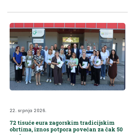
eura ostvarilo je 16 udruga umirovljenika, čijim su
predstavnicima ugovore uručili župan Željko Kolar,
zamjenica župana Jasna...
22. srpnja 2026.
72 tisuće eura zagorskim tradicijskim
obrtima, iznos potpora povećan za čak 50