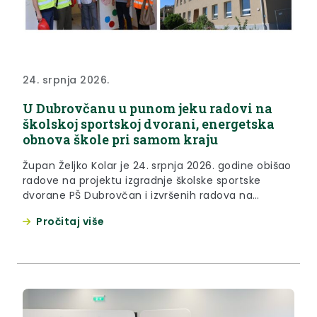
24. srpnja 2026.
U Dubrovčanu u punom jeku radovi na
školskoj sportskoj dvorani, energetska
obnova škole pri samom kraju
Župan Željko Kolar je 24. srpnja 2026. godine obišao
radove na projektu izgradnje školske sportske
dvorane PŠ Dubrovčan i izvršenih radova na
energetskoj obnovi školske zgrade. Ukupna
Pročitaj više
vrijednost radova iznosi 4,3 milijuna eura, od čega
se 3,3 milijuna odnosi na izgradnju dvorane koja je
u punom jeku, dok je vrijednost radova na
energetskoj obnovi milijun...