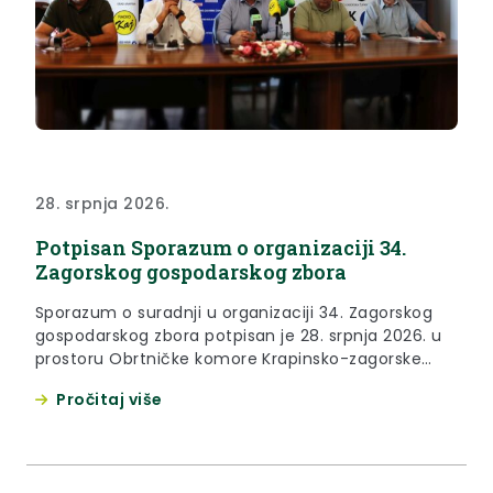
28. srpnja 2026.
Potpisan Sporazum o organizaciji 34.
Zagorskog gospodarskog zbora
Sporazum o suradnji u organizaciji 34. Zagorskog
gospodarskog zbora potpisan je 28. srpnja 2026. u
prostoru Obrtničke komore Krapinsko-zagorske
županije. Sporazum su u ime nositelja organizacije
Pročitaj više
potpisali župan Krapinsko-zagorske županije Željko
Kolar, gradonačelnik Grada Krapine i saborski
zastupnik Zoran Gregurović, predsjednik Hrvatske
gospodarske komore, Županijske komore Krapina