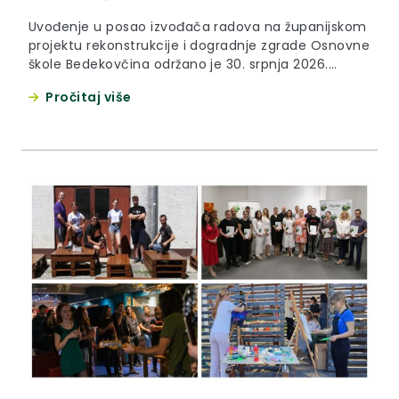
Uvođenje u posao izvođača radova na županijskom
projektu rekonstrukcije i dogradnje zgrade Osnovne
škole Bedekovčina održano je 30. srpnja 2026.
godine. Riječ je o 8,2 milijuna eura vrijednom
Pročitaj više
projektu u sklopu kojeg se planira dogradnja zgrade
te rekonstrukcija njezinog postojećeg dijela te
prelazak škole u rad u jednoj smjeni. USKORO VIŠE