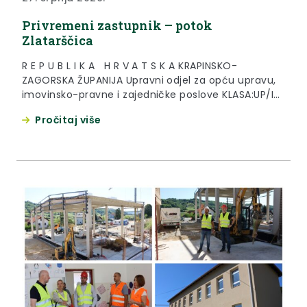
Privremeni zastupnik – potok
Zlatarščica
R E P U B L I K A H R V A T S K A KRAPINSKO-
ZAGORSKA ŽUPANIJA Upravni odjel za opću upravu,
imovinsko-pravne i zajedničke poslove KLASA:UP/I-
943-02/25-01/164 URBROJ: 2140-05-02/14-26-12
Pročitaj više
Zlatar, 27. srpnja 2026. godine Krapinsko-zagorska
županija, Upravni odjel za opću upravu, imovinsko-
pravne i zajedničke poslove, OIB: 20042466298,
temeljem članka 34. Zakona o općem...