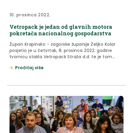
10. prosinca 2022.
Vetropack je jedan od glavnih motora
pokretača nacionalnog gospodarstva
Župan Krapinsko - zagorske županije Željko Kolar
posjetio je u četvrtak, 8. prosinca 2022. godine
tvornicu stakla Vetropack Straža d.d. te je tom
prilikom održao radni sastanak sa novim
Pročitaj više
predsjednikom Uprave, Darkom Šlogarom.