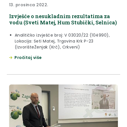
13. prosinca 2022.
Izvješće o nesukladnim rezultatima za
vodu (Sveti Matej, Hum Stubički, Selnica)
Analitičko izvješće broj: V 03020/22 (104990),
Lokacija: Seti Matej, Trgovina Krk P-23
(IzvorišteŽenjak (Krč), Crkveni)
Analitičko izvješće broj: V 03019/22 (104988),
Pročitaj više
Lokacija Hum Stubički, P.Š. Hum Stubički
(Izvoriše-Blana)
Analitičko izvješće broj: V 03018/22 (104987),
Lokacija Selnica, privatna kuća vl. Krajačić
(Izvorište-Livada)