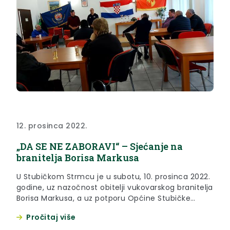
12. prosinca 2022.
„DA SE NE ZABORAVI“ – Sjećanje na
branitelja Borisa Markusa
U Stubičkom Strmcu je u subotu, 10. prosinca 2022.
godine, uz nazočnost obitelji vukovarskog branitelja
Borisa Markusa, a uz potporu Općine Stubičke
Toplice i Krapinsko – zagorske županije u
Pročitaj više
organizaciji Udruge dragovoljaca i veterana