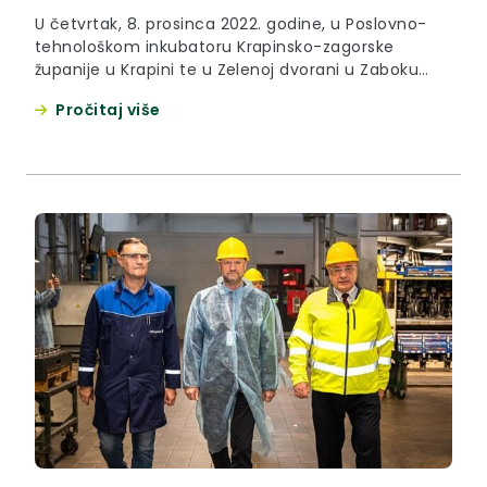
U četvrtak, 8. prosinca 2022. godine, u Poslovno-
tehnološkom inkubatoru Krapinsko-zagorske
županije u Krapini te u Zelenoj dvorani u Zaboku
održane su edukacije za predstavnike udruga
Pročitaj više
umirovljenika s područja županije u organizaciji
predstavnika Hrvatske stranke umirovljenika.