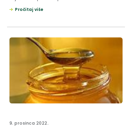
predsjedniku Franji Tuđmanu kraj njegove rodne
Pročitaj više
kuće u Velikom Trgovišću.
9. prosinca 2022.