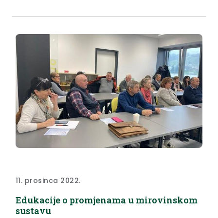
Domovinskog rata Krapinsko-zagorske županije
održan šesti Memorijal “Boris Markus”.
11. prosinca 2022.
Edukacije o promjenama u mirovinskom
sustavu