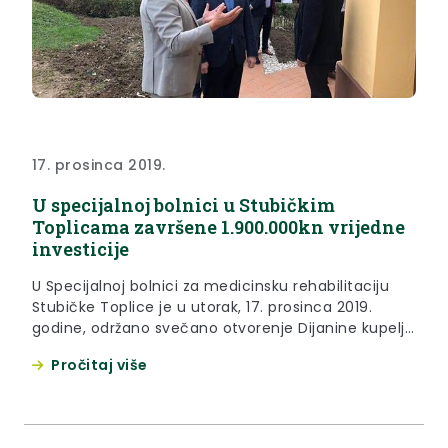
17. prosinca 2019.
U specijalnoj bolnici u Stubičkim
Toplicama završene 1.900.000kn vrijedne
investicije
U Specijalnoj bolnici za medicinsku rehabilitaciju
Stubičke Toplice je u utorak, 17. prosinca 2019.
godine, održano svečano otvorenje Dijanine kupelji i
hidroterapije u objektu Toplice u čiju je sanaciju i
Pročitaj više
adaptaciju u proteklom razdoblju uloženo 1.869.478
kuna.