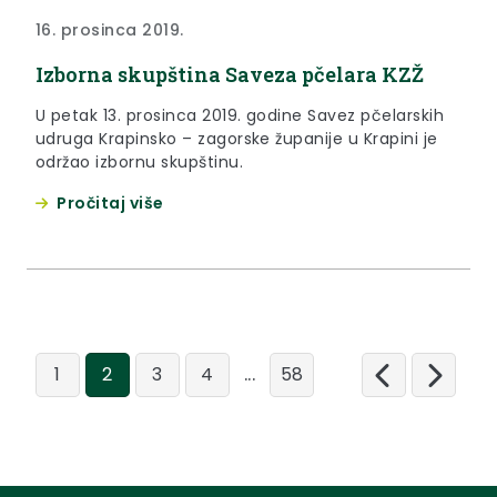
16. prosinca 2019.
Izborna skupština Saveza pčelara KZŽ
U petak 13. prosinca 2019. godine Savez pčelarskih
udruga Krapinsko – zagorske županije u Krapini je
održao izbornu skupštinu.
Pročitaj više
...
1
2
3
4
58