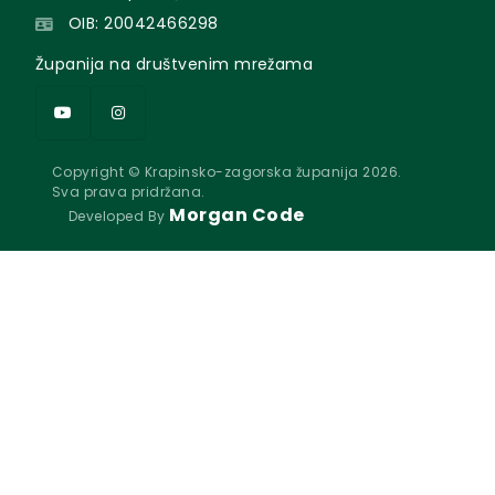
OIB: 20042466298
Županija na društvenim mrežama
Copyright © Krapinsko-zagorska županija 2026.
Sva prava pridržana.
Morgan Code
Developed By