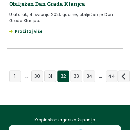
Obilježen Dan Grada Klanjca
U utorak, 4. svibnja 2021. godine, obilježen je Dan
Grada Klanjca.
Pročitaj više
...
...
1
30
31
32
33
34
44
Krapinsko-zagorska županija