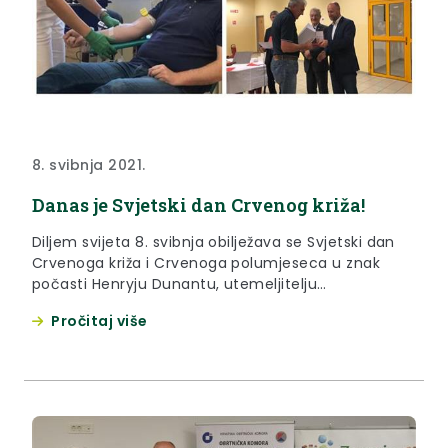
8. svibnja 2021.
Danas je Svjetski dan Crvenog križa!
Diljem svijeta 8. svibnja obilježava se Svjetski dan
Crvenoga križa i Crvenoga polumjeseca u znak
počasti Henryju Dunantu, utemeljitelju
Međunarodnog pokreta Crvenog križa i Crvenog
Pročitaj više
polumjeseca, koji je na taj dan rođen. Također,
ovim danom započinje i tjedan Crvenog križa.