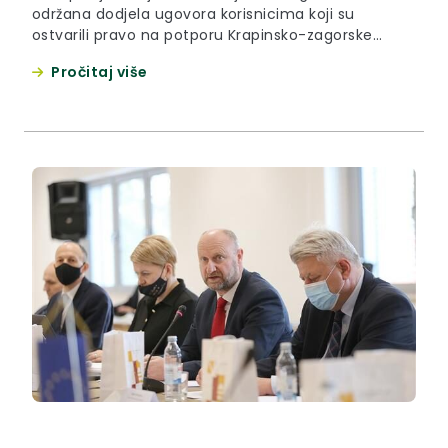
održana dodjela ugovora korisnicima koji su
ostvarili pravo na potporu Krapinsko-zagorske
županije kroz Javni poziv za prijavu prijedloga za
Pročitaj više
participativni dječji proračun.