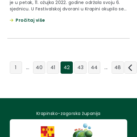
je u petak, 11. ožujka 2022. godine održala svoju 6.
sjednicu. U Festivalskoj dvorani u Krapini okupilo se
27 članova i članica Skupštine na čelu sa
Pročitaj više
predsjednikom Zlatkom Šoršom.
...
...
1
40
41
42
43
44
48
Krapinsko-zagorska županija