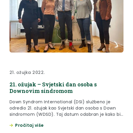
21. ožujka 2022.
21. ožujak – Svjetski dan osoba s
Downovim sindromom
Down Syndrom International (DSI) službeno je
odredio 21. ožujak kao Svjetski dan osoba s Down
sindromom (WDSD). Taj datum odabran je kako bi
označio jedinstvenost Downova sindroma u
Pročitaj više
potrostručenju (trisomiji) 21. kromosoma.