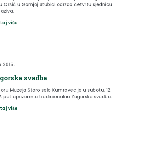
u Oršić u Gornjoj Stubici održao četvrtu sjednicu
saziva.
taj više
a 2015.
agorska svadba
toru Muzeja Staro selo Kumrovec je u subotu, 12.
32. put uprizorena tradicionalna Zagorska svadba.
taj više