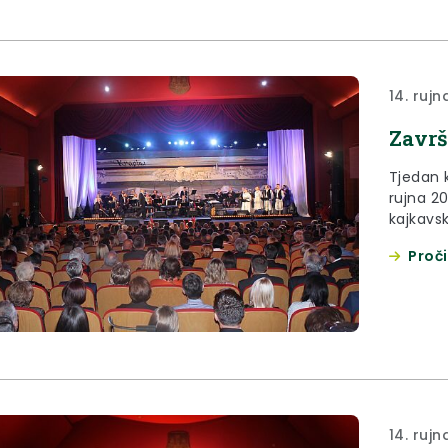
14. rujn
Završ
Tjedan k
rujna 2
kajkavs
popevke
Proči
49 izdan
Grabar K
14. rujn