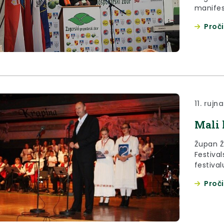
manifest
održava 
Proči
11. rujn
Mali 
Župan Že
Festival
festivalu
Proči