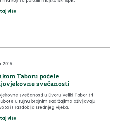
ima koji su položili majstorski ispit.
taj više
a 2015.
ikom Taboru počele
jovjekovne svečanosti
vjekovne svečanosti u Dvoru Veliki Tabor tri
subote u rujnu brojnim sadržajima oživljavaju
vota iz razdoblja srednjeg vijeka.
taj više