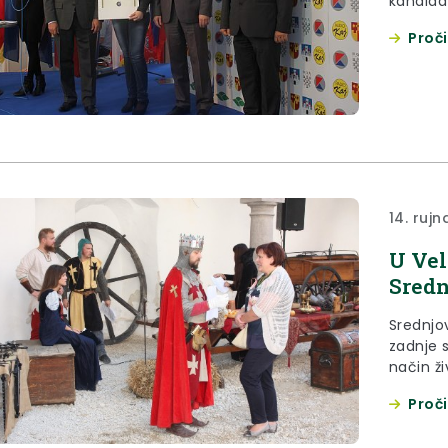
kandidat
Proči
14. rujn
U Vel
Sredn
Srednjo
zadnje 
način ži
Proči