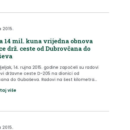
a 2015.
a 14 mil. kuna vrijedna obnova
ce drž. ceste od Dubrovčana do
ševa
eljak, 14. rujna 2015. godine započeli su radovi
vi državne ceste D-205 na dionici od
ana do Gubaševa. Radovi na šest kilometra
ionici predstavljaju završetak obnove kompletne
taj više
 ceste od graničnog prijelaza u Kumrovcu do
e A2. Izvođač radova je Colas d.d., a rok
ukcija ove ceste s vrlo velikim godišnjim i
m prometom je 90 dana. Radove su na samom
 obišli ministar pomorstva, prometa i
rukture Siniša Hajdaš Dončić, župan Krapinsko-
a 2015.
 županije Željko Kolar, predsjednik uprave