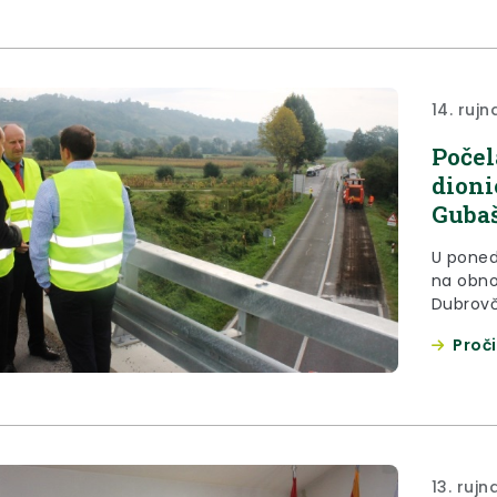
14. rujn
Počel
dioni
Guba
U ponedj
na obno
Dubrovč
dugoj d
Proči
državne
autocest
rekonstr
dnevni
početku
infrast
13. rujn
zagorske