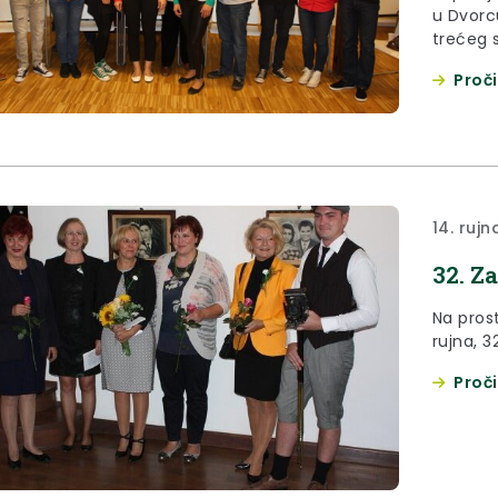
u Dvorc
trećeg 
Proči
14. rujn
32. Z
Na pros
rujna, 
Proči