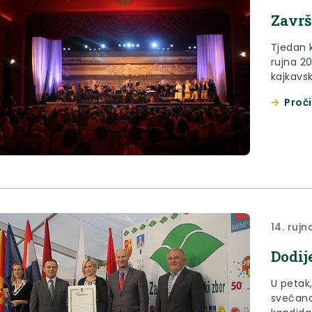
Završ
Tjedan k
rujna 2
kajkavs
popevke
Proči
14. rujn
Dodij
U petak,
svečano