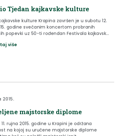
io Tjedan kajkavske kulture
ajkavske kulture Krapina završen je u subotu 12.
015. godine svečanim koncertom probranih
kih popevki uz 50-ti rođendan Festivala kajkavske
.
taj više
a 2015.
eljene majstorske diplome
 11. rujna 2015. godine u Krapini je održana
st na kojoj su uručene majstorske diplome