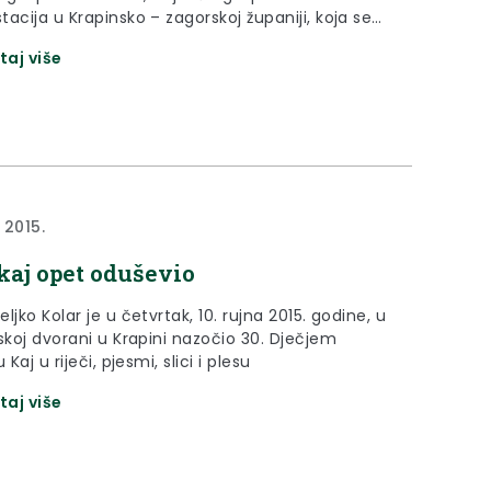
acija u Krapinsko – zagorskoj županiji, koja se
u sklopu jubilarnog 50. Tjedna kajkavske kulture.
taj više
a 2015.
kaj opet oduševio
ljko Kolar je u četvrtak, 10. rujna 2015. godine, u
skoj dvorani u Krapini nazočio 30. Dječjem
 Kaj u riječi, pjesmi, slici i plesu
taj više