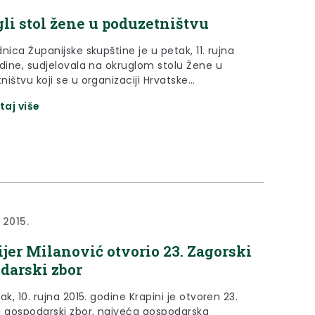
h cesta Jurica Krleža te načelnik općine Veliko
li stol žene u poduzetništvu
e Robert Greblički.
nica Županijske skupštine je u petak, 11. rujna
odine, sudjelovala na okruglom stolu Žene u
ištvu koji se u organizaciji Hrvatske
rske komore Županijska komora Krapina održao
taj više
oj dvorani za sastanke.
a 2015.
jer Milanović otvorio 23. Zagorski
darski zbor
ak, 10. rujna 2015. godine Krapini je otvoren 23.
i gospodarski zbor, najveća gospodarska