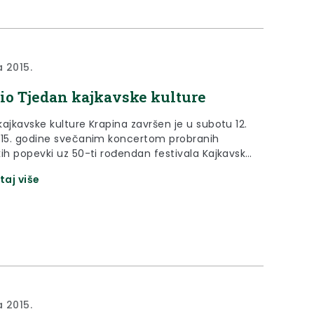
a 2015.
io Tjedan kajkavske kulture
ajkavske kulture Krapina završen je u subotu 12.
015. godine svečanim koncertom probranih
kih popevki uz 50-ti rođendan festivala Kajkavske
. Retrospektivu najpoznatijih popevki u protekla
taj više
ja, pratila je i predsjednica Republike Kolinda
itarović.
a 2015.