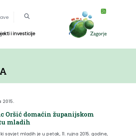
jave
jekti i investicije
JA
a 2015.
c Oršić domaćin županijskom
tu mladih
ki savjet mladih je u petak, 11. rujna 2015. godine,