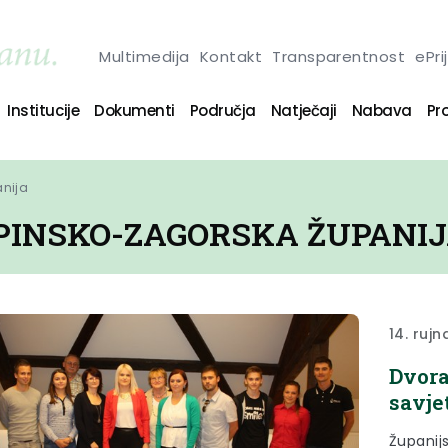
Multimedija
Kontakt
Transparentnost
ePri
Institucije
Dokumenti
Područja
Natječaji
Nabava
Pro
anija
PINSKO-ZAGORSKA ŽUPANI
14. rujn
Dvora
savje
Županijs