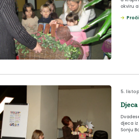
okviru a
Dječjem 
Proči
četvero
ravnatel
Lovinči
5. list
Djeca
Dvadese
djeca iz
Sonju B
županice