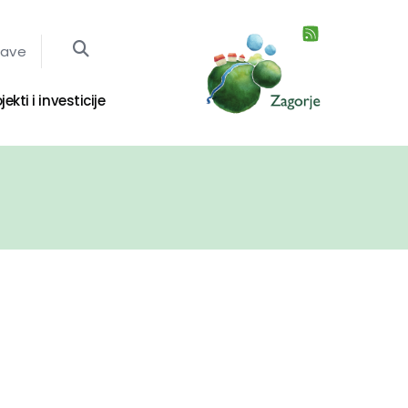
jave
jekti i investicije