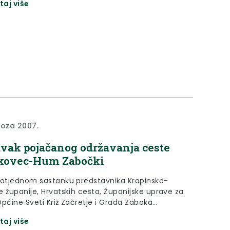
taj više
a prijatelj djece“.
voza 2007.
vak pojačanog održavanja ceste
jkovec-Hum Zabočki
lotjednom sastanku predstavnika Krapinsko-
e županije, Hrvatskih cesta, Županijske uprave za
Općine Sveti Križ Začretje i Grada Zaboka
ralo se o nastavku radova na pojačanom
taj više
nju županijske ceste Švaljkovec - Hum Zabočki