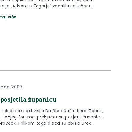
kcije „Advent u Zagorju“ zapalila se jučer u
vrtiću „Zipkica“ u Zaboku. Svijeću su zapalili
taj više
godišnjaci iz skupine Mišeki uz malu pomoć
jice Dječjeg vrtića i jaslica Zipkica, Dijana
ć-Crnković.
opada 2007.
 posjetila županicu
tak djece i aktivista Društva Naša djeca Zabok,
 Dječjeg foruma, prekjučer su posjetili županicu
orovčak. Prilikom toga djeca su obišla ured
, te predložili da se pokrenu aktivnosti da u