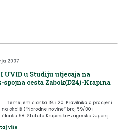
nja 2007.
 UVID u Studiju utjecaja na
š-spojna cesta Zabok(D24)-Krapina
em članka 19. i 20. Pravilnika o procjeni
 na okoliš (“Narodne novine” broj 59/00 i
i članka 68. Statuta Krapinsko-zagorske županije
ni glasnik Krapinsko-zagorske županije” broj
taj više
objavljuje se J A V N I U V I Du Studiju utjecaja
iš-spojna cesta Zabok(D24)-Krapina (D1) I