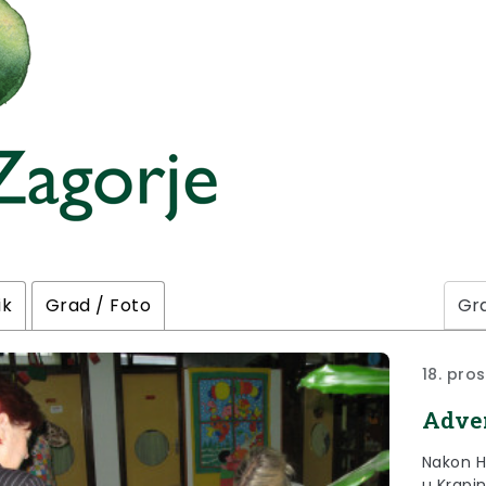
ik
Grad / Foto
18. pro
Adven
Nakon H
u Krapi