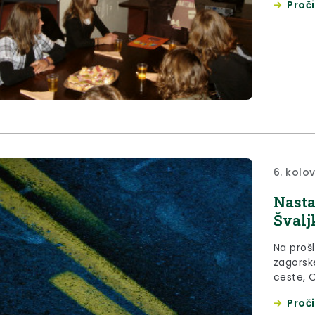
Proči
našoj županiji što više gradova i općina postanu „ Grad
ili Općin
6. kolo
Nasta
Šval
Na proš
zagorsk
ceste, 
razgova
Proči
održava