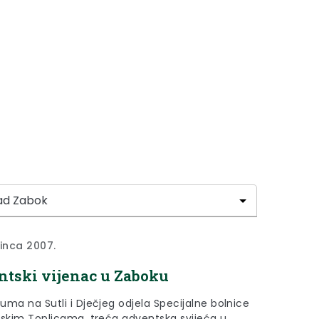
sinca 2007.
tski vijenac u Zaboku
uma na Sutli i Dječjeg odjela Specijalne bolnice
nskim Toplicama, treća adventska svijeća u