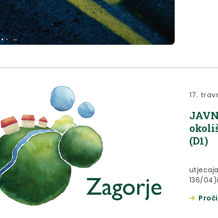
17. trav
JAVNI
okoli
(D1)
Temelj
utjecaja
136/04)
(“Službe
Proči
13/01), 
na okol