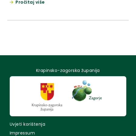
Pročitaj više
otvorila je predsjednica Skupštine Krapinsko-
zagorske županije Sonja Borovčak, istaknuvši da su
Dani K. Š. Gjalskog jedna od najbogatijih kulturnih
manifestacija u cijeloj Hrvatskoj.
Krapinsko-zagorska županija
Uvjeti korištenja
Impressum