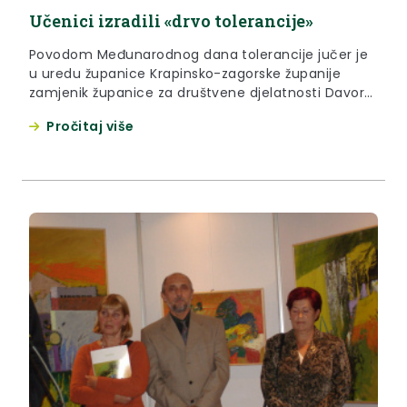
Učenici izradili «drvo tolerancije»
Povodom Međunarodnog dana tolerancije jučer je
u uredu županice Krapinsko-zagorske županije
zamjenik županice za društvene djelatnosti Davor
Gredičak primio učenike i njihove profesorice,
Pročitaj više
predstavnike Srednje škole Krapina i Gimnazije
A.G.Matoša Zabok Naime, učenici spomenutih škola
provodeći kampanju "Svi različiti, svi jednaki" izradili
plakate drvo tolerancije. U spomenutu kampanju
Vijeća Europe i Europskog foruma mladih uključila
se Krapinsko-zagorska županija koja je izabrala ove
dvije srednje škole za promicanje tolerancije.