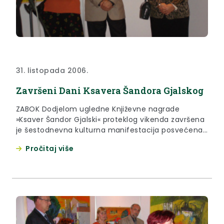
31. listopada 2006.
Završeni Dani Ksavera Šandora Gjalskog
ZABOK Dodjelom ugledne Književne nagrade
»Ksaver Šandor Gjalski« proteklog vikenda završena
je šestodnevna kulturna manifestacija posvećena
tom velikom piscu rođenom u Gredicama pokraj
Pročitaj više
Zaboka. Književna nagrada Ksaver Šandor Gjalski na
prigodnoj svečanosti u zabočkoj osnovnoj školi
dodijeljena je mladome sarajevskom književniku
Igoru Štiksu za roman Elijahova stolica.