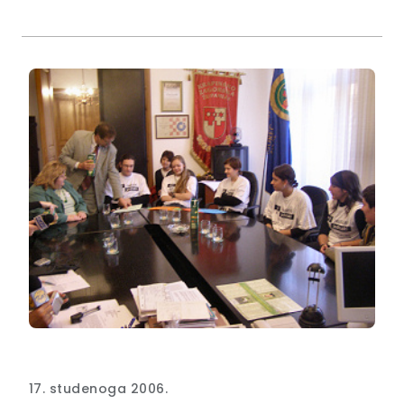
kacige, a županica im je podijelila i punu košaru
slatkiša. Vrtić u Zaboku je također dobio tri bicikla i
kacige, u Donjoj Stubici dva bicikla, a još sedam
vrtića po jedan bicikl, dok će ostali dobiti utješne
poklone.
17. studenoga 2006.