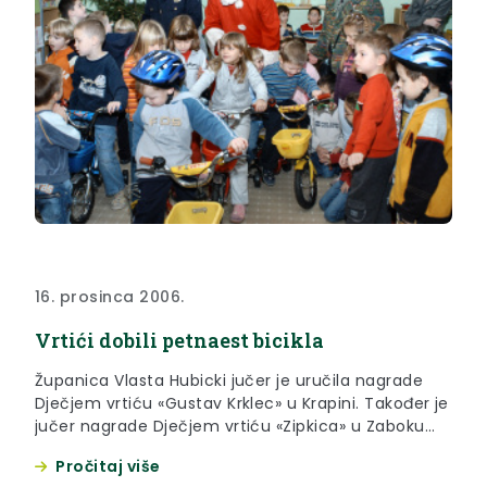
16. prosinca 2006.
Vrtići dobili petnaest bicikla
Županica Vlasta Hubicki jučer je uručila nagrade
Dječjem vrtiću «Gustav Krklec» u Krapini. Također je
jučer nagrade Dječjem vrtiću «Zipkica» u Zaboku
uručila Sonja Borovčak, predsjednica Županijske
Pročitaj više
skupštine. Djeca u vrtiću u Krapini su tri bicikla i