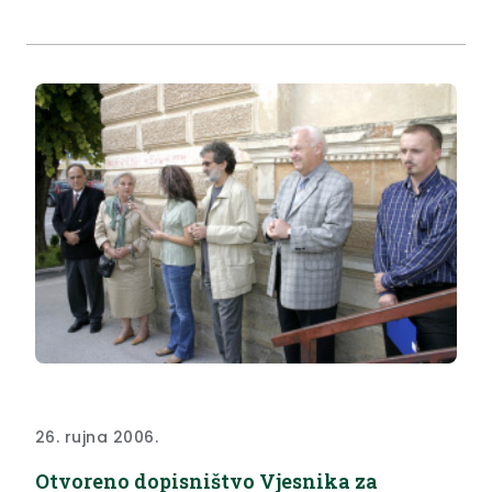
je dožupanu Gredičaku prostorije u kojima je
nastala šteta od poplave.
26. rujna 2006.
Otvoreno dopisništvo Vjesnika za