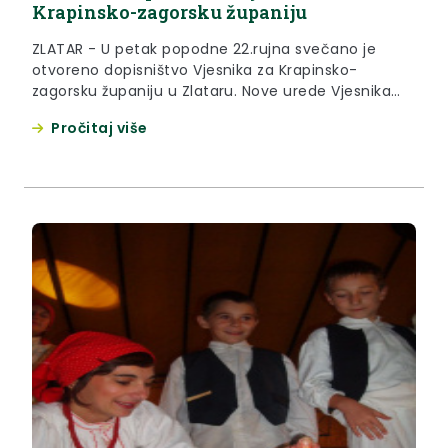
Krapinsko-zagorsku županiju
ZLATAR - U petak popodne 22.rujna svečano je
otvoreno dopisništvo Vjesnika za Krapinsko-
zagorsku županiju u Zlataru. Nove urede Vjesnika
otvorio je zamjenik glavnog urednika Karlo
Pročitaj više
Roksandić koji je naglasio da će Hrvatsko zagorje od
sada dobiti više medijskog prostora u ovim
dnevnim novinama.