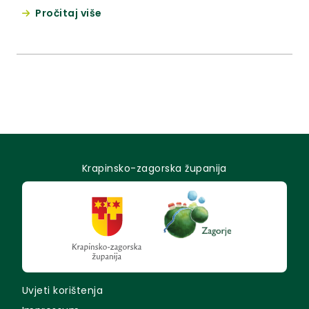
udruga invalida Krapinsko-zagorske županije. Time
Pročitaj više
će Krapinsko – zagorska županija postati prva
županija u Hrvatskoj koja će imati vodič za invalide.
Krapinsko-zagorska županija
Uvjeti korištenja