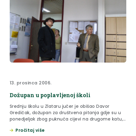
13. prosinca 2006.
Dožupan u poplavljenoj školi
Srednju školu u Zlataru jučer je obišao Davor
Gredičak, dožupan za društvena pitanja gdje su u
ponedjeljak zbog puknuća cijevi na drugome katu,
bili poplavljeni cijeli prvi kat i prizemlje te dio
Pročitaj više
drugoga kata. Ravnatelj škole Stjepan Škof pokazao