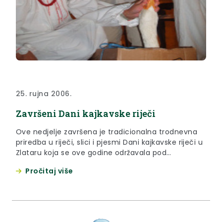
25. rujna 2006.
Završeni Dani kajkavske riječi
Ove nedjelje završena je tradicionalna trodnevna
priredba u riječi, slici i pjesmi Dani kajkavske riječi u
Zlataru koja se ove godine održavala pod
pokroviteljstvom Ministarstva kulture obilovala je
Pročitaj više
kulturnim, zabavnim i sportskim sadržajima na
čijem je otvaranju bila i Vlasta Hubicki, županica
Krapinsko-zagorske županije.